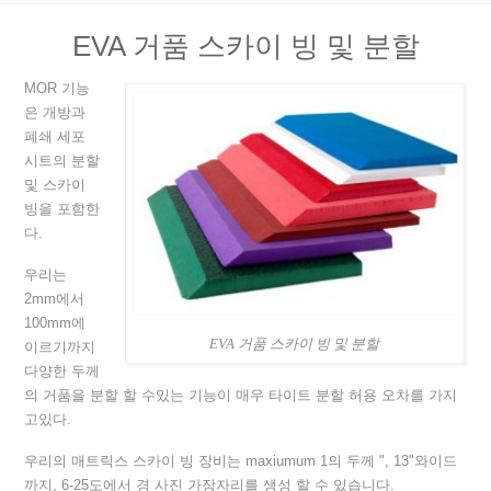
EVA 거품 스카이 빙 및 분할
MOR 기능
은 개방과
폐쇄 세포
시트의 분할
및 스카이
빙을 포함한
다.
우리는
2mm에서
100mm에
EVA 거품 스카이 빙 및 분할
이르기까지
다양한 두께
의 거품을 분할 할 수있는 기능이 매우 타이트 분할 허용 오차를 가지
고있다.
우리의 매트릭스 스카이 빙 장비는 maxiumum 1의 두께 ", 13"와이드
까지, 6-25도에서 경 사진 가장자리를 생성 할 수 있습니다.