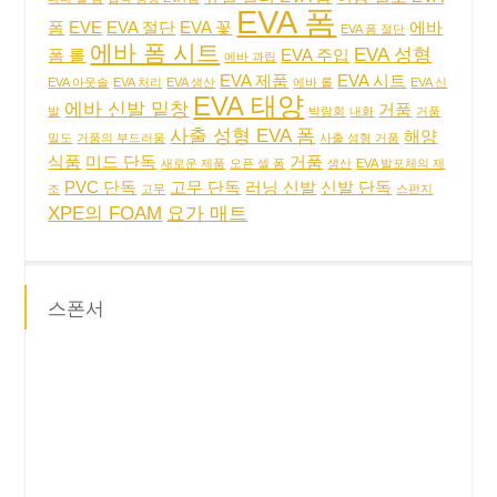
EVA 폼
폼
EVE
EVA 절단
EVA 꽃
에바
EVA 폼 절단
에바 폼 시트
EVA 성형
폼 롤
EVA 주입
에바 과립
EVA 제품
EVA 시트
EVA 아웃솔
EVA 처리
EVA 생산
에바 롤
EVA 신
EVA 태양
에바 신발 밑창
거품
발
박람회
내화
거품
사출 성형 EVA 폼
해양
밀도
거품의 부드러움
사출 성형 거품
식품
미드 단독
거품
새로운 제품
오픈 셀 폼
생산
EVA 발포체의 제
PVC 단독
고무 단독
러닝 신발
신발 단독
조
고무
스펀지
XPE의 FOAM
요가 매트
스폰서