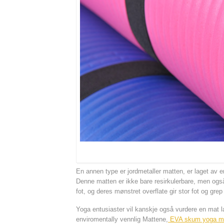
En annen type er jordmetaller matten, er laget av e
Denne matten er ikke bare resirkulerbare, men også
fot, og deres mønstret overflate gir stor fot og grep
Yoga entusiaster vil kanskje også vurdere en mat
enviromentally vennlig Mattene,
EVA skum yoga ma