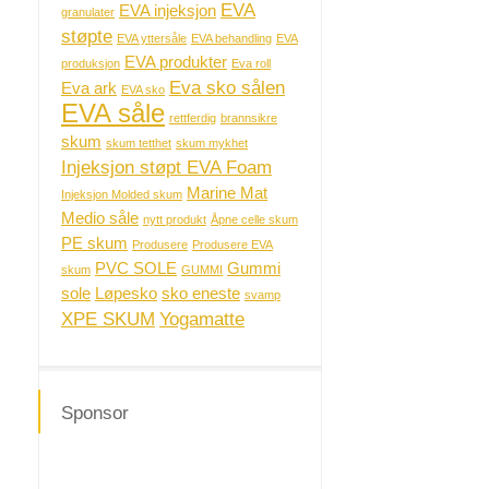
EVA
EVA injeksjon
granulater
støpte
EVA yttersåle
EVA behandling
EVA
EVA produkter
produksjon
Eva roll
Eva sko sålen
Eva ark
EVA sko
EVA såle
rettferdig
brannsikre
skum
skum tetthet
skum mykhet
Injeksjon støpt EVA Foam
Marine Mat
Injeksjon Molded skum
Medio såle
nytt produkt
Åpne celle skum
PE skum
Produsere
Produsere EVA
PVC SOLE
Gummi
skum
GUMMI
sole
Løpesko
sko eneste
svamp
XPE SKUM
Yogamatte
Sponsor