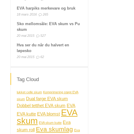
EVA harpiks merkevare og bruk
18 mars 2016
265
Sko mellomsåle: EVA skum vs Pu
skum
20 mai 2015
527
Hva ser du når du halvert en
løpesko
20 mai 2015
62
Tag Cloud
lukket celle skum
Komprimering støpt EVA
Dual farge EVA skum
skum
Dobbel tetthet EVA skum
EVA
EVA
EVA kutte
EVA blomst
skum
Eva
EVA skum kutte
Eva skumlag
skum roll
Eva