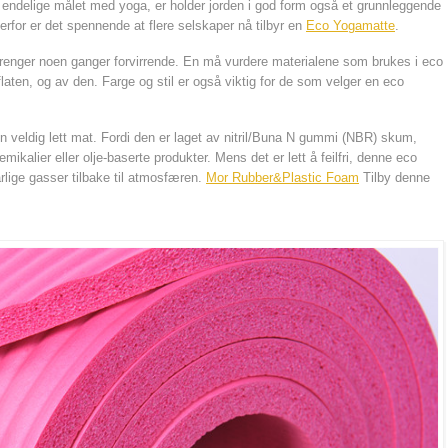
t endelige målet med yoga, er holder jorden i god form også et grunnleggende
rfor er det spennende at flere selskaper nå tilbyr en
Eco Yogamatte
.
 trenger noen ganger forvirrende. En må vurdere materialene som brukes i eco
flaten, og av den. Farge og stil er også viktig for de som velger en eco
en veldig lett mat. Fordi den er laget av nitril/Buna N gummi (NBR) skum,
emikalier eller olje-baserte produkter. Mens det er lett å feilfri, denne eco
rlige gasser tilbake til atmosfæren.
Mor Rubber&Plastic Foam
Tilby denne