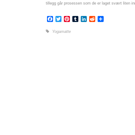
tillegg går prosessen som de er laget svært liten in
Facebook
Twitter
Pinterest
Tumblr
LinkedIn
Reddit
Share
Yogamatte