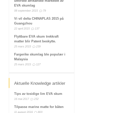
utforske afrikanske markedet av
EVA skumlag
08 september 2015
79
Vi vil delta CHINAPLAS 2015 på
Guangzhou
22 april 2015
137
Flyttbare EVA skum trekkraft
matter blir Patent beskytte.
25 mars 2015
239
Fargerike skumlag ble populær i
Malaysia
25 mars 2015
127
Aktuelle Knowledge artikler
Tips av tosidige lim EVA skum
16 mai 2017
232
Tilpasse marine matte for båten
11 august 2016
803