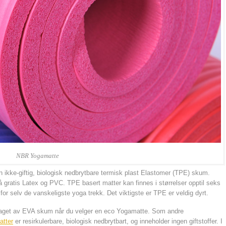
NBR Yogamatte
n ikke-giftig, biologisk nedbrytbare termisk plast Elastomer (TPE) skum.
 gratis Latex og PVC. TPE basert matter kan finnes i størrelser opptil seks
 for selv de vanskeligste yoga trekk. Det viktigste er TPE er veldig dyrt.
 laget av EVA skum når du velger en eco Yogamatte. Som andre
tter
er resirkulerbare, biologisk nedbrytbart, og inneholder ingen giftstoffer. I