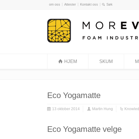
om oss
Attester
Kontakt oss
HJEM
SKUM
M
Eco Yogamatte
13 oktober 2014
Martin Hung
Knowled
Eco Yogamatte velge