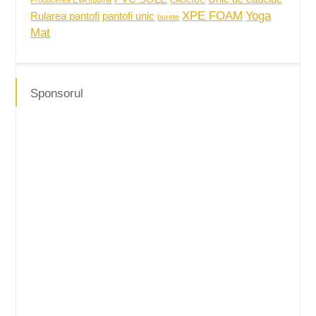
Producerea EVA spuma
CAUCIUC
XPE FOAM
Yoga
Rularea pantofi
pantofi unic
burete
Mat
Sponsorul