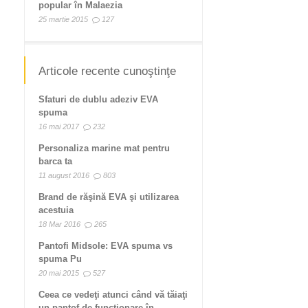
popular în Malaezia
25 martie 2015
127
Articole recente cunoştinţe
Sfaturi de dublu adeziv EVA
spuma
16 mai 2017
232
Personaliza marine mat pentru
barca ta
11 august 2016
803
Brand de răşină EVA şi utilizarea
acestuia
18 Mar 2016
265
Pantofi Midsole: EVA spuma vs
spuma Pu
20 mai 2015
527
Ceea ce vedeţi atunci când vă tăiaţi
un pantof de funcţionare în