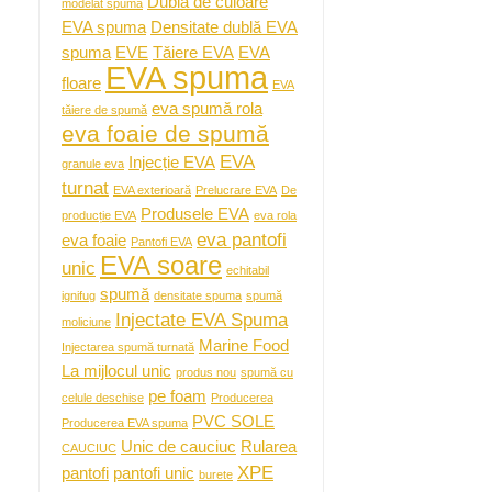
Dublă de culoare
modelat spuma
EVA spuma
Densitate dublă EVA
spuma
EVE
Tăiere EVA
EVA
EVA spuma
floare
EVA
eva spumă rola
tăiere de spumă
eva foaie de spumă
EVA
Injecție EVA
granule eva
turnat
EVA exterioară
Prelucrare EVA
De
Produsele EVA
producție EVA
eva rola
eva pantofi
eva foaie
Pantofi EVA
EVA soare
unic
echitabil
spumă
ignifug
densitate spuma
spumă
Injectate EVA Spuma
moliciune
Marine Food
Injectarea spumă turnată
La mijlocul unic
produs nou
spumă cu
pe foam
celule deschise
Producerea
PVC SOLE
Producerea EVA spuma
Unic de cauciuc
Rularea
CAUCIUC
XPE
pantofi
pantofi unic
burete