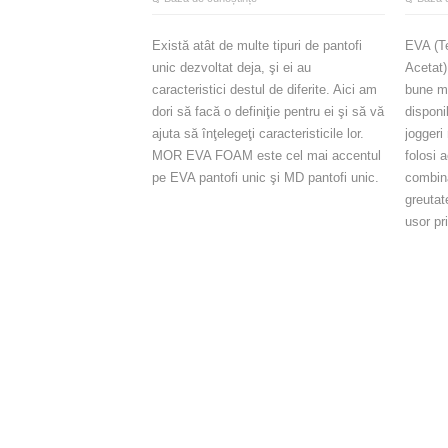
Există atât de multe tipuri de pantofi
EVA (Te
unic dezvoltat deja, şi ei au
Acetat)
caracteristici destul de diferite. Aici am
bune ma
dori să facă o definiţie pentru ei şi să vă
disponi
ajuta să înţelegeţi caracteristicile lor.
joggeri
MOR EVA FOAM este cel mai accentul
folosi 
pe EVA pantofi unic şi MD pantofi unic.
combina
greutat
usor pri