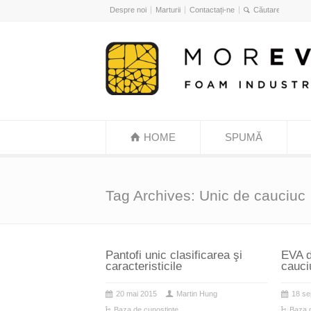
Despre noi
Marturii
Contactați-ne
HOME
SPUMĂ
Tag Archives: Unic de cauciuc
Pantofi unic clasificarea şi
EVA d
caracteristicile
cauci
20 mai 2015
Martin Hung
18 se
Baza de cunoștințe
Baza 