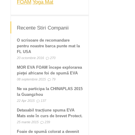
FOAM
Yoga Mat
Recente Stiri Companii
O scrisoare de recomandare
pentru noastre barca punte mat la
FL USA
20 octombrie 2016
270
MOR EVA FOAM începe explorarea
pieţei africane foi de spumă EVA
08 septembrie 2015
79
Ne va participa la CHINAPLAS 2015
la Guangzhou
22 Apr 2015
137
Detasabil tracțiune spuma EVA
Mats este în curs de brevet Protect.
25 martie 2015
239
Foaie de spumă colorat a devenit