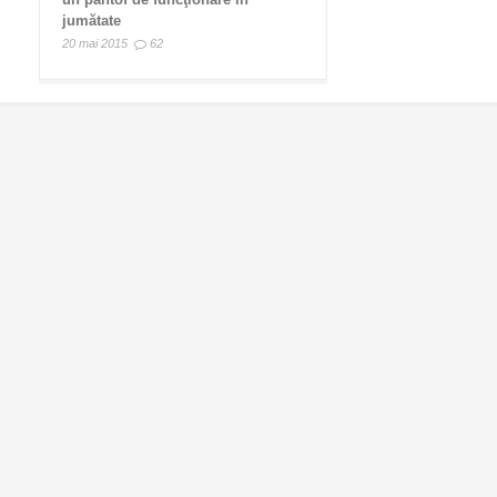
jumătate
20 mai 2015
62