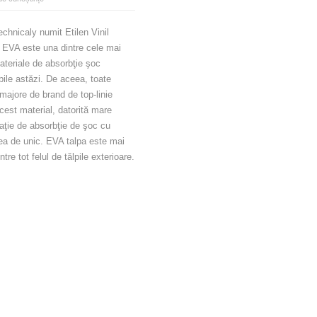
chnicaly numit Etilen Vinil
 EVA este una dintre cele mai
teriale de absorbţie şoc
bile astăzi. De aceea, toate
 majore de brand de top-linie
acest material, datorită mare
ţie de absorbţie de şoc cu
ea de unic. EVA talpa este mai
ntre tot felul de tălpile exterioare.