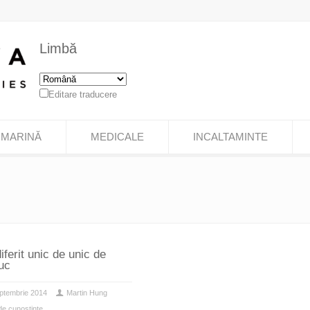
Limbă
Editare traducere
MARINĂ
MEDICALE
INCALTAMINTE
iferit unic de unic de
uc
ptembrie 2014
Martin Hung
de cunoștințe