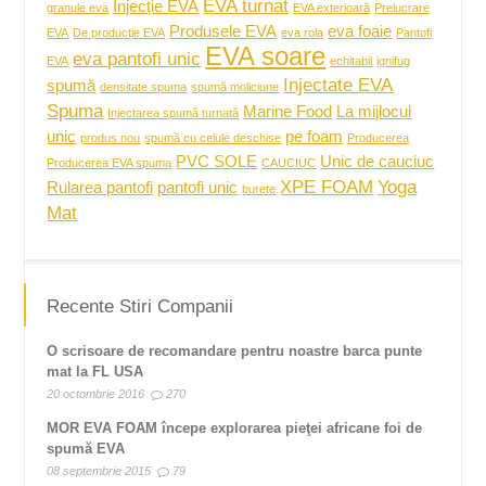
EVA turnat
Injecție EVA
granule eva
EVA exterioară
Prelucrare
Produsele EVA
eva foaie
EVA
De producție EVA
eva rola
Pantofi
EVA soare
eva pantofi unic
EVA
echitabil
ignifug
Injectate EVA
spumă
densitate spuma
spumă moliciune
Spuma
Marine Food
La mijlocul
Injectarea spumă turnată
unic
pe foam
produs nou
spumă cu celule deschise
Producerea
PVC SOLE
Unic de cauciuc
Producerea EVA spuma
CAUCIUC
XPE FOAM
Yoga
Rularea pantofi
pantofi unic
burete
Mat
Recente Stiri Companii
O scrisoare de recomandare pentru noastre barca punte
mat la FL USA
20 octombrie 2016
270
MOR EVA FOAM începe explorarea pieţei africane foi de
spumă EVA
08 septembrie 2015
79