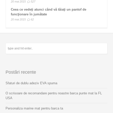
20 mai 2015
527
Ceea ce vedeţi atunci când vă tăiaţi un pantof de
funcţionare în jumătate
20 mai 2015
62
Postări recente
Sfaturi de dublu adeziv EVA spuma
O scrisoare de recomandare pentru noastre barca punte mat la FL
USA
Personaliza marine mat pentru barca ta