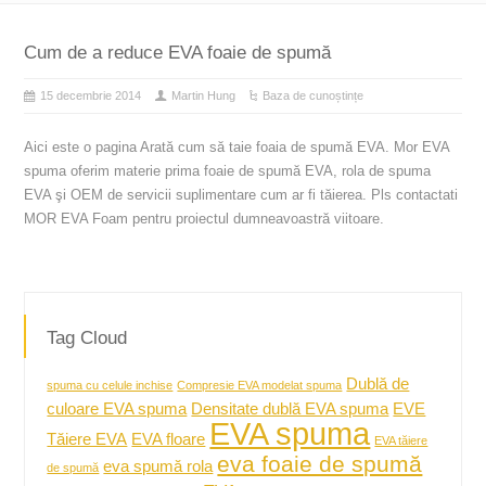
Cum de a reduce EVA foaie de spumă
15 decembrie 2014
Martin Hung
Baza de cunoștințe
Aici este o pagina Arată cum să taie foaia de spumă EVA. Mor EVA
spuma oferim materie prima foaie de spumă EVA, rola de spuma
EVA şi OEM de servicii suplimentare cum ar fi tăierea. Pls contactati
MOR EVA Foam pentru proiectul dumneavoastră viitoare.
Tag Cloud
Dublă de
spuma cu celule inchise
Compresie EVA modelat spuma
culoare EVA spuma
Densitate dublă EVA spuma
EVE
EVA spuma
Tăiere EVA
EVA floare
EVA tăiere
eva foaie de spumă
eva spumă rola
de spumă