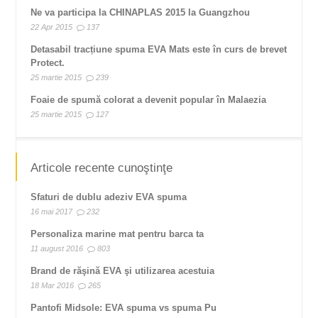
Ne va participa la CHINAPLAS 2015 la Guangzhou
22 Apr 2015
137
Detasabil tracțiune spuma EVA Mats este în curs de brevet
Protect.
25 martie 2015
239
Foaie de spumă colorat a devenit popular în Malaezia
25 martie 2015
127
Articole recente cunoştinţe
Sfaturi de dublu adeziv EVA spuma
16 mai 2017
232
Personaliza marine mat pentru barca ta
11 august 2016
803
Brand de răşină EVA şi utilizarea acestuia
18 Mar 2016
265
Pantofi Midsole: EVA spuma vs spuma Pu