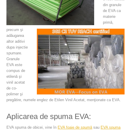
din granule
de EVA ca
materie
primă,
precum şi
adăugarea
altor aditivi
dupa injectie
spumare.
Granule
EVA este
compus de
etilenă şi
vinil acetat
de co-
polimer şi
pregătire, numele englez de Etilen Vinil Acetat, menţionate ca EVA.
Aplicarea de spuma EVA:
EVA spuma de obicei, vine în
EVA foaie de spumă
sau
EVA spuma