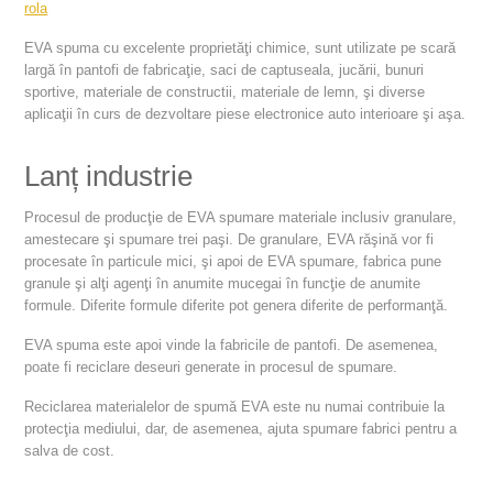
rola
EVA spuma cu excelente proprietăţi chimice, sunt utilizate pe scară
largă în pantofi de fabricaţie, saci de captuseala, jucării, bunuri
sportive, materiale de constructii, materiale de lemn, şi diverse
aplicaţii în curs de dezvoltare piese electronice auto interioare şi aşa.
Lanț industrie
Procesul de producţie de EVA spumare materiale inclusiv granulare,
amestecare şi spumare trei paşi. De granulare, EVA răşină vor fi
procesate în particule mici, şi apoi de EVA spumare, fabrica pune
granule şi alţi agenţi în anumite mucegai în funcţie de anumite
formule. Diferite formule diferite pot genera diferite de performanţă.
EVA spuma este apoi vinde la fabricile de pantofi. De asemenea,
poate fi reciclare deseuri generate in procesul de spumare.
Reciclarea materialelor de spumă EVA este nu numai contribuie la
protecţia mediului, dar, de asemenea, ajuta spumare fabrici pentru a
salva de cost.