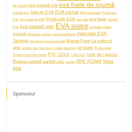
eva foaie de spumă
eva spumă rola
de spumă
EVA turnat
Injecție EVA
granule eva
EVA exterioară
Prelucrare
Produsele EVA
eva foaie
EVA
De producție EVA
eva rola
Pantofi
EVA soare
eva pantofi unic
EVA
echitabil
ignifug
Injectate EVA
spumă
densitate spuma
spumă moliciune
Spuma
Marine Food
La mijlocul
Injectarea spumă turnată
unic
pe foam
produs nou
spumă cu celule deschise
Producerea
PVC SOLE
Unic de cauciuc
Producerea EVA spuma
CAUCIUC
XPE FOAM
Yoga
Rularea pantofi
pantofi unic
burete
Mat
Sponsorul