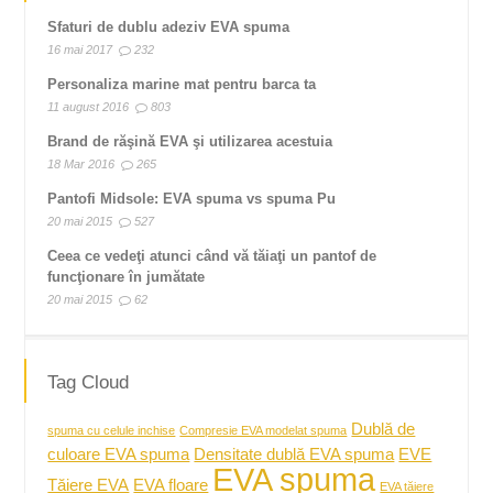
Sfaturi de dublu adeziv EVA spuma
16 mai 2017
232
Personaliza marine mat pentru barca ta
11 august 2016
803
Brand de răşină EVA şi utilizarea acestuia
18 Mar 2016
265
Pantofi Midsole: EVA spuma vs spuma Pu
20 mai 2015
527
Ceea ce vedeţi atunci când vă tăiaţi un pantof de
funcţionare în jumătate
20 mai 2015
62
Tag Cloud
Dublă de
spuma cu celule inchise
Compresie EVA modelat spuma
culoare EVA spuma
Densitate dublă EVA spuma
EVE
EVA spuma
Tăiere EVA
EVA floare
EVA tăiere