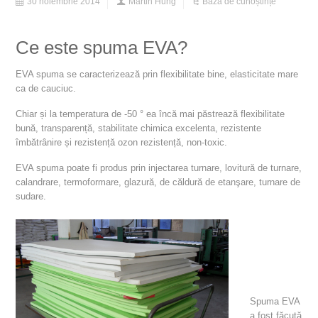
30 noiembrie 2014
Martin Hung
Baza de cunoștințe
Ce este spuma EVA?
EVA spuma se caracterizează prin flexibilitate bine, elasticitate mare
ca de cauciuc.
Chiar și la temperatura de -50 ° ea încă mai păstrează flexibilitate
bună, transparență, stabilitate chimica excelenta, rezistente
îmbătrânire și rezistență ozon rezistență, non-toxic.
EVA spuma poate fi produs prin injectarea turnare, lovitură de turnare,
calandrare, termoformare, glazură, de căldură de etanşare, turnare de
sudare.
Spuma EVA
a fost făcută