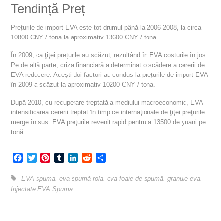
Tendință Preț
Prețurile de import EVA este tot drumul până la 2006-2008, la circa
10800 CNY / tona la aproximativ 13600 CNY / tona.
În 2009, ca ţiţei prețurile au scăzut, rezultând în EVA costurile în jos.
Pe de altă parte, criza financiară a determinat o scădere a cererii de
EVA reducere. Aceşti doi factori au condus la prețurile de import EVA
în 2009 a scăzut la aproximativ 10200 CNY / tona.
După 2010, cu recuperare treptată a mediului macroeconomic, EVA
intensificarea cererii treptat în timp ce internaţionale de ţiţei preţurile
merge în sus. EVA preţurile revenit rapid pentru a 13500 de yuani pe
tonă.
Facebook
Twitter
Pinterest
Tumblr
LinkedIn
Reddit
Share
EVA spuma
.
eva spumă rola
.
eva foaie de spumă
.
granule eva
.
Injectate EVA Spuma