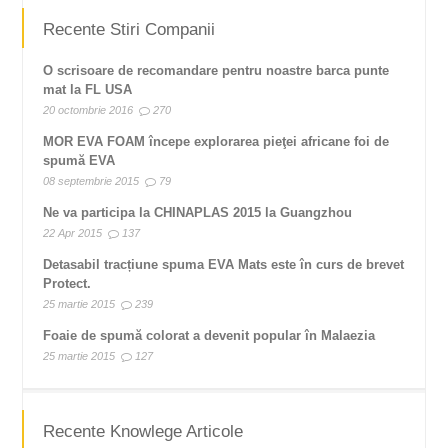
Recente Stiri Companii
O scrisoare de recomandare pentru noastre barca punte
mat la FL USA
20 octombrie 2016
270
MOR EVA FOAM începe explorarea pieţei africane foi de
spumă EVA
08 septembrie 2015
79
Ne va participa la CHINAPLAS 2015 la Guangzhou
22 Apr 2015
137
Detasabil tracțiune spuma EVA Mats este în curs de brevet
Protect.
25 martie 2015
239
Foaie de spumă colorat a devenit popular în Malaezia
25 martie 2015
127
Recente Knowlege Articole