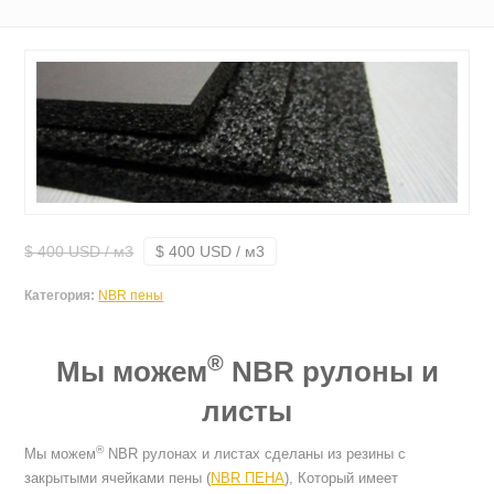
$ 400 USD / м3
$ 400 USD / м3
Категория:
NBR пены
®
Мы можем
NBR рулоны и
листы
®
Мы можем
NBR рулонах и листах сделаны из резины с
закрытыми ячейками пены (
NBR ПЕНА
), Который имеет