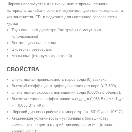
Широко используется для ткани, шитье промышленного
материала, адиабатического и звукоизоляционные материалы, и
как заменитель CR, и подходит для материала безопасности
куртки
Труб большого диаметра (где трубы не могут быть
использованы)
Вентиляционные каналы
Цистерны, резервуары
Машинные (как шумоглушителей)
СВОЙСТВА
Очень низкая проницаемость паров воды (0) завивка;
Высокий коэффициент диффузии водяного пара (> 7,300);
Очень низкая скорость поглощения воды (0,06% по объему);
Высокая тепловая эффективность (λ
= 0,033 Вт / мК; L
24˚ С
46˚
= 0,035 Вт / мК);
С
Широкий диапазон рабочих температур (от -50˚ C до + 105˚ С);
Химическая устойчивость - устойчивы к большинству
химических веществ (натрий, диоксид кремния, фторид,
хлорид и т.п.);