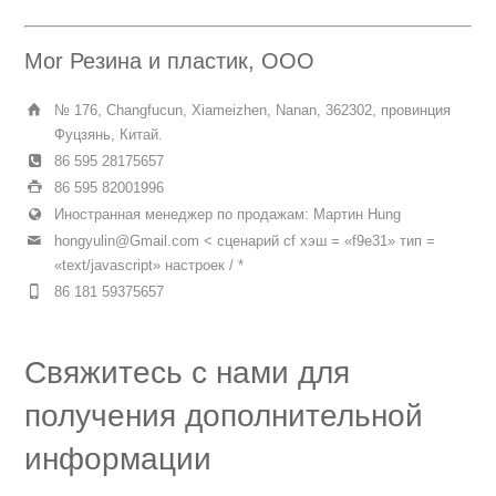
Mor Резина и пластик, ООО
№ 176, Changfucun, Xiameizhen, Nanan, 362302, провинция
Фуцзянь, Китай.
86 595 28175657
86 595 82001996
Иностранная менеджер по продажам: Мартин Hung
hongyulin@Gmail.com
< сценарий cf хэш = «f9e31» тип =
«text/javascript» настроек / *
86 181 59375657
Свяжитесь с нами для
получения дополнительной
информации