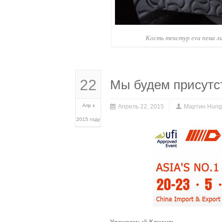
Кость текстур eva пена л
22
Мы будем присутс
Апр к
Апрель 22, 2015
Мартин Hung
2015 году