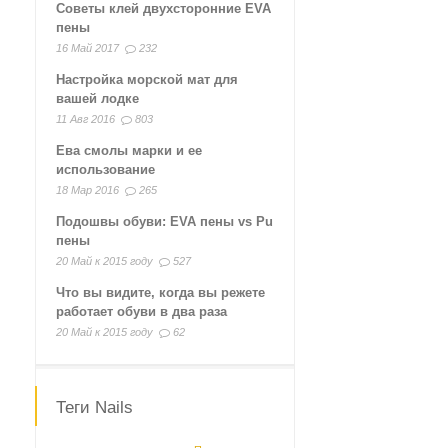
Советы клей двухсторонние EVA
пены
16 Май 2017
232
Настройка морской мат для
вашей лодке
11 Авг 2016
803
Ева смолы марки и ее
использование
18 Мар 2016
265
Подошвы обуви: EVA пены vs Pu
пены
20 Май к 2015 году
527
Что вы видите, когда вы режете
работает обуви в два раза
20 Май к 2015 году
62
Теги Nails