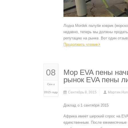
Лодка Mordek палубе коврик (морск
недавно, теперь мы должны продать
репутацию на рынке. Вот один отзы
Продолжить чтение
08
Мор EVA пены нач
рынок EVA пены л
Сен к
Сентябрь 8, 2015
Мартин Hun
2015 году
Доклад о 1 сентября 2015
Африка имеет широкий спрос на EVA
единственным. После ежемесячные о