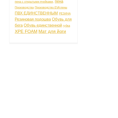
пена
пена с открытыми ячейками,
Производства
Производство EVA пены
ПВХ ЕДИНСТВЕННЫМ
РЕЗИНА
Резиновая подошва
Обувь для
бега
Обувь единственной
губка
XPE FOAM
Мат для йоги