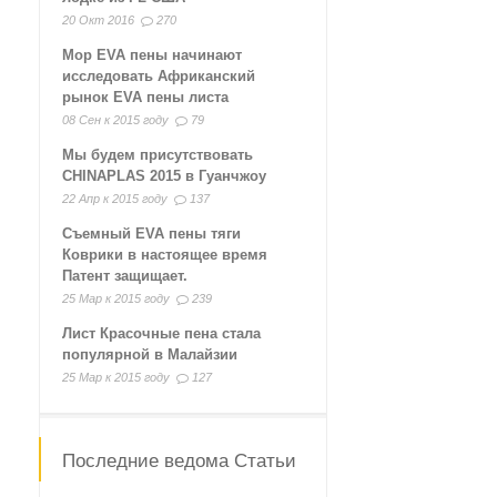
20 Окт 2016
270
Мор EVA пены начинают
исследовать Африканский
рынок EVA пены листа
08 Сен к 2015 году
79
Мы будем присутствовать
CHINAPLAS 2015 в Гуанчжоу
22 Апр к 2015 году
137
Съемный EVA пены тяги
Коврики в настоящее время
Патент защищает.
25 Мар к 2015 году
239
Лист Красочные пена стала
популярной в Малайзии
25 Мар к 2015 году
127
Последние ведома Статьи