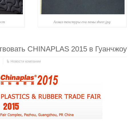
ист
Алмаз текстуры eva пены sheet.jpg
твовать CHINAPLAS 2015 в Гуанчжоу
Новости компании