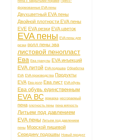
пена с закрытыми порами
Пресс-
формованные EVA пены
Двухцветный EVA пены
Двойной плотности EVA пены
EVE
EVA резки
EVA цветок
EVA пены
EVA пены для
ролл пены эва
резки
листовой пенопласт
Ева
EVA инъекций
Ева гранулы
EVA литой
EVA подошва
Обработка
Продукты
EVA
EVA производства
EVA
Ева лист
Ева ролл
EVA обувь
Ева обувь единственным
EVA ВС
ярмарка
несгораемый
пена
плотность пены
пена мягкость
Литьем под давлением
EVA пены
Литьем под давлением
Морской пищевой
пены
Середину подошвы
Новый продукт