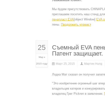
Уважаемый Клиент:
Мы будем присутствовать CHINAPLAS
приглашаем посетить наш стенд для
пенопласт EVA
[object Window]
EVA о
пены.
Продолжить чтение
25
Съемный EVA пены
Патент защищает.
Мар к
Март 25, 2015
Мартин Hung
2015 году
Лодка Мат сказал он получил запат
"Это изобретение огромный шаг впе
владельцев катеров и конкурировать
владелец Грег Pickren в заявлении.