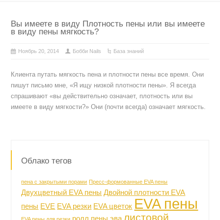
Вы имеете в виду Плотность пены или вы имеете
в виду пены мягкость?
Ноябрь 20, 2014
Бобби Nails
База знаний
Клиента путать мягкость пена и плотности пены все время. Они
пишут письмо мне, «Я ищу низкой плотности пены». Я всегда
спрашивают «вы действительно означает, плотность или вы
имеете в виду мягкости?» Они (почти всегда) означает мягкость.
Облако тегов
пена с закрытыми порами
Пресс-формованные EVA пены
Двухцветный EVA пены
Двойной плотности EVA
EVA пены
пены
EVE
EVA резки
EVA цветок
листовой
ролл пены эва
EVA пены для резки