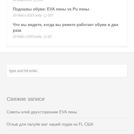
Подошвы обуви: EVA пены vs Pu пены
20 Май к 2015 году
527
Что вы видите, когда вы режете работает обуви в два
раза
20 Май к 2015 году
62
Свежие записи
Советы клей двухсторонние EVA пены
Отзыв для палубе мат нашей лодке из FL США