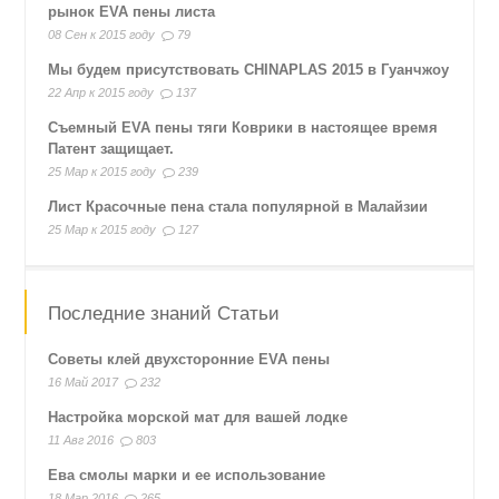
рынок EVA пены листа
08 Сен к 2015 году
79
Мы будем присутствовать CHINAPLAS 2015 в Гуанчжоу
22 Апр к 2015 году
137
Съемный EVA пены тяги Коврики в настоящее время
Патент защищает.
25 Мар к 2015 году
239
Лист Красочные пена стала популярной в Малайзии
25 Мар к 2015 году
127
Последние знаний Статьи
Советы клей двухсторонние EVA пены
16 Май 2017
232
Настройка морской мат для вашей лодке
11 Авг 2016
803
Ева смолы марки и ее использование
18 Мар 2016
265