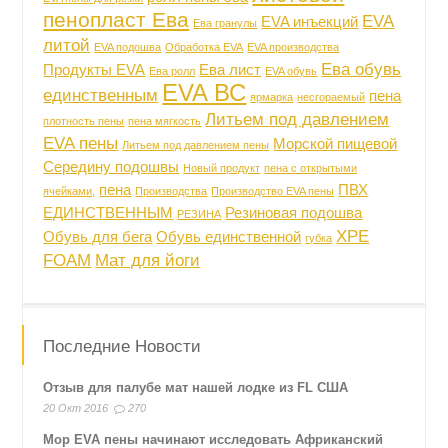
пенопласт Ева
EVA
EVA инъекций
Ева гранулы
литой
EVA подошва
Обработка EVA
EVA производства
Ева обувь
Продукты EVA
Ева лист
Ева ролл
EVA обувь
EVA ВС
единственным
пена
ярмарка
несгораемый
Литьем под давлением
плотность пены
пена мягкость
EVA пены
Морской пищевой
Литьем под давлением пены
Середину подошвы
Новый продукт
пена с открытыми
пена
ПВХ
ячейками,
Производства
Производство EVA пены
ЕДИНСТВЕННЫМ
Резиновая подошва
РЕЗИНА
XPE
Обувь для бега
Обувь единственной
губка
FOAM
Мат для йоги
Последние Новости
Отзыв для палубе мат нашей лодке из FL США
20 Окт 2016
270
Мор EVA пены начинают исследовать Африканский