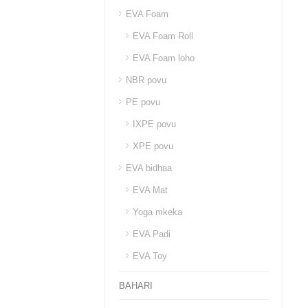
EVA Foam
EVA Foam Roll
EVA Foam loho
NBR povu
PE povu
IXPE povu
XPE povu
EVA bidhaa
EVA Mat
Yoga mkeka
EVA Padi
EVA Toy
BAHARI