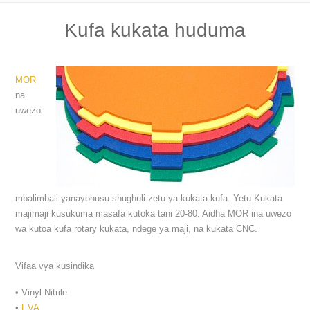
Kufa kukata huduma
MOR
na
uwezo
mbalimbali yanayohusu shughuli zetu ya kukata kufa. Yetu
Kukata
majimaji kusukuma masafa kutoka tani 20-80. Aidha MOR ina uwezo
wa kutoa kufa rotary kukata, ndege ya maji, na kukata CNC.
Vifaa vya kusindika
• Vinyl Nitrile
•
EVA