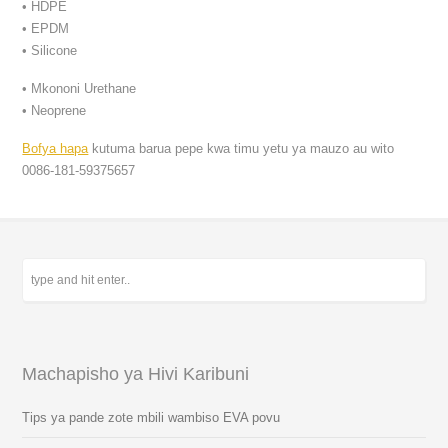
• HDPE
• EPDM
• Silicone
• Mkononi Urethane
• Neoprene
Bofya hapa
kutuma barua pepe kwa timu yetu ya mauzo au wito
0086-181-59375657
Machapisho ya Hivi Karibuni
Tips ya pande zote mbili wambiso EVA povu