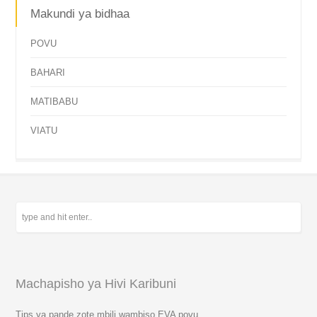
Makundi ya bidhaa
POVU
BAHARI
MATIBABU
VIATU
Machapisho ya Hivi Karibuni
Tips ya pande zote mbili wambiso EVA povu