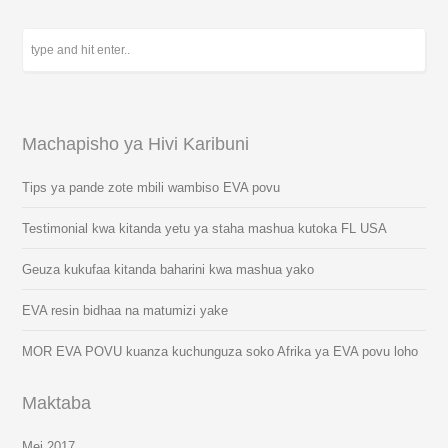
Machapisho ya Hivi Karibuni
Tips ya pande zote mbili wambiso EVA povu
Testimonial kwa kitanda yetu ya staha mashua kutoka FL USA
Geuza kukufaa kitanda baharini kwa mashua yako
EVA resin bidhaa na matumizi yake
MOR EVA POVU kuanza kuchunguza soko Afrika ya EVA povu loho
Maktaba
Mei 2017