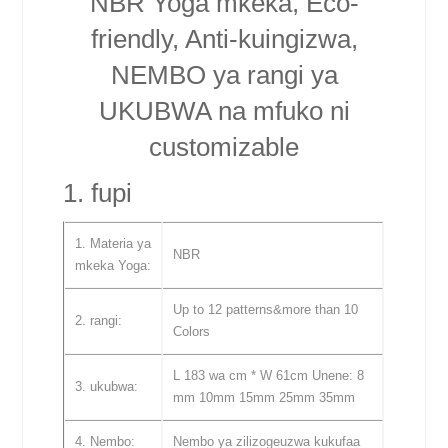
NBR Yoga mkeka, Eco-
friendly, Anti-kuingizwa,
NEMBO ya rangi ya
UKUBWA na mfuko ni
customizable
1. fupi
1. Materia ya
NBR
mkeka Yoga:
Up to 12 patterns&more than 10
2. rangi:
Colors
L 183 wa cm * W 61cm Unene: 8
3. ukubwa:
mm 10mm 15mm 25mm 35mm
4. Nembo:
Nembo ya zilizogeuzwa kukufaa