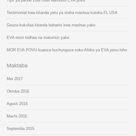
Tips ya pande zote mbili wambiso EVA povu
Testimonial kwa kitanda yetu ya staha mashua kutoka FL USA
Geuza kukufaa kitanda baharini kwa mashua yako
EVA resin bidhaa na matumizi yake
MOR EVA POVU kuanza kuchunguza soko Afrika ya EVA povu loho
Maktaba
Mei 2017
Oktoba 2016
Agosti 2016
Machi 2016
Septemba 2015