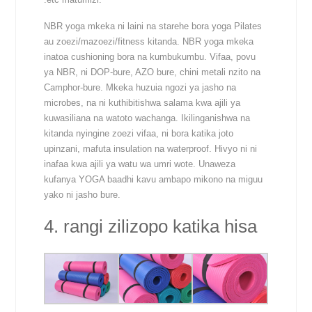
NBR yoga mkeka ni laini na starehe bora yoga Pilates
au zoezi/mazoezi/fitness kitanda. NBR yoga mkeka
inatoa cushioning bora na kumbukumbu. Vifaa, povu
ya NBR, ni DOP-bure, AZO bure, chini metali nzito na
Camphor-bure. Mkeka huzuia ngozi ya jasho na
microbes, na ni kuthibitishwa salama kwa ajili ya
kuwasiliana na watoto wachanga. Ikilinganishwa na
kitanda nyingine zoezi vifaa, ni bora katika joto
upinzani, mafuta insulation na waterproof. Hivyo ni ni
inafaa kwa ajili ya watu wa umri wote. Unaweza
kufanya YOGA baadhi kavu ambapo mikono na miguu
yako ni jasho bure.
4. rangi zilizopo katika hisa