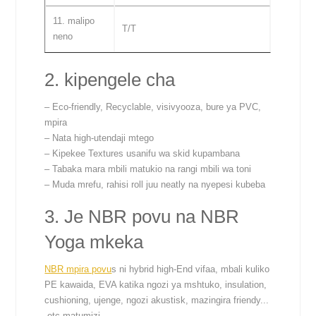
11. malipo
T/T
neno
2. kipengele cha
– Eco-friendly, Recyclable, visivyooza, bure ya PVC,
mpira
– Nata high-utendaji mtego
– Kipekee Textures usanifu wa skid kupambana
– Tabaka mara mbili matukio na rangi mbili wa toni
– Muda mrefu, rahisi roll juu neatly na nyepesi kubeba
3. Je NBR povu na NBR
Yoga mkeka
NBR mpira povu
s ni hybrid high-End vifaa, mbali kuliko
PE kawaida, EVA katika ngozi ya mshtuko, insulation,
cushioning, ujenge, ngozi akustisk, mazingira friendy...
.etc matumizi.