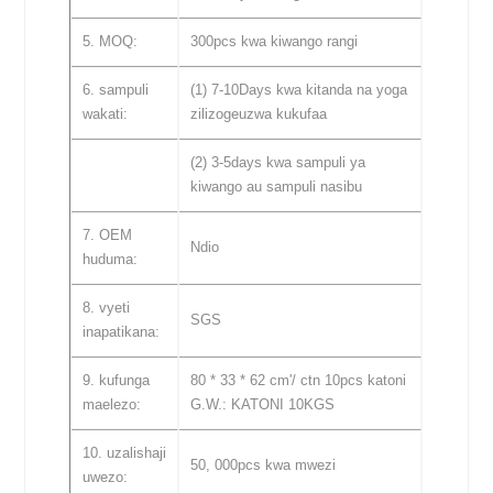
5. MOQ:
300pcs kwa kiwango rangi
6. sampuli
(1) 7-10Days kwa kitanda na yoga
wakati:
zilizogeuzwa kukufaa
(2) 3-5days kwa sampuli ya
kiwango au sampuli nasibu
7. OEM
Ndio
huduma:
8. vyeti
SGS
inapatikana:
9. kufunga
80 * 33 * 62 cm'/ ctn 10pcs katoni
maelezo:
G.W.: KATONI 10KGS
10. uzalishaji
50, 000pcs kwa mwezi
uwezo: