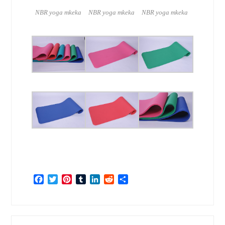
NBR yoga mkeka
NBR yoga mkeka
NBR yoga mkeka
Facebook
Twitter
Pinterest
Tumblr
LinkedIn
Reddit
Share