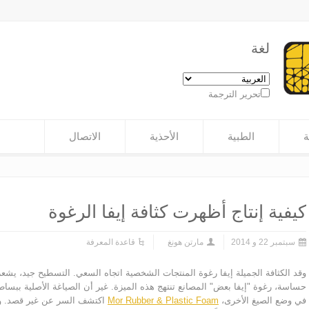
لغة
تحرير الترجمة
ة
الطبية
الأحذية
الاتصال
كيفية إنتاج أظهرت كثافة إيفا الرغوة
سبتمبر 22 و 2014
مارتن هونغ
قاعدة المعرفة
وقد الكثافة الجميلة إيفا رغوة المنتجات الشخصية اتجاه السعي. التسطيح جيد، يشعرو
حساسة، رغوة "إيفا بعض" المصانع تنتهج هذه الميزة. غير أن الصياغة الأصلية ببسا
في وضع الصيغ الأخرى،
Mor Rubber & Plastic Foam
اكتشف السر عن غير قصد. ولك