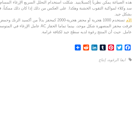
هذه الصياغة يمكن نظرياً إكسبلاينيد. شكلت استخدام التحلل السريع الإرغاء الم
سد وكلاء لمواكبة الثقوب الخشنة وهكذا. على العكس من ذلك إذا كان ذلك ممكناً، في
بشكل جيد.
الأم
تستخدم 1000 هجرية أو محفز هجرية-2000 كمحفز بدلا
فرقت محفز المنصهرة شكل موحد، بينما تما
عامل. حيث أن المنتج رغوة لديه سطح جيد لكثافة غرامة.
Share
Reddit
LinkedIn
Tumblr
Pinterest
Twitter
Facebook
ايفا الرغوه
،
إنتاج