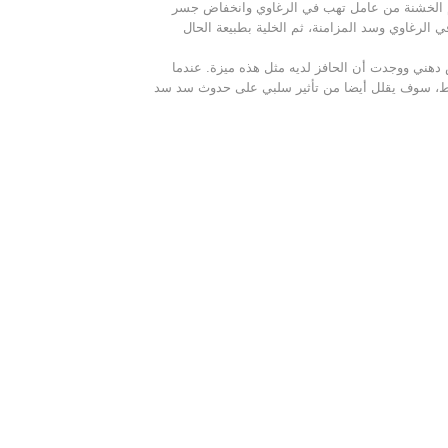
سام الخشنة من عامل تهب في الرغاوي وانخفاض جسر
 الرغاوي وسد المزامنة، ثم الخلية بطبيعة الحال
ً من أكسيد الزنك وحمض دهني ووجدت أن الحافز لديه مثل هذه ميزة. عندما
ما الحفاز AC عامل الإرغاء في المتوسط، سوف يقلل أيضا من تأثير سلبي على حدوث سد سد