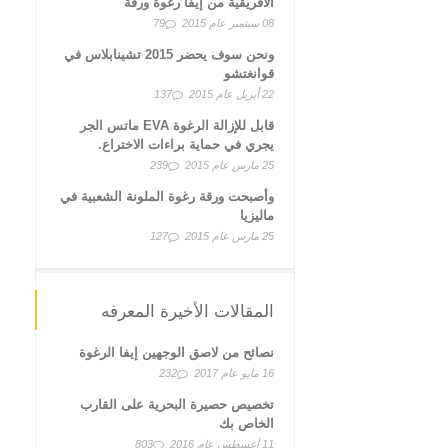
الأفريقية من إيفا رغوة ورقة
08 سبتمبر عام 2015
79
ونحن سوف يحضر 2015 تشينابلاس في
قوانغتشو
22 أبريل عام 2015
137
قابل للإزالة الرغوة EVA ماتس الجر
يجري في حماية براءات الاختراع.
25 مارس عام 2015
239
وأصبحت ورقة رغوة الملونة الشعبية في
ماليزيا
25 مارس عام 2015
127
المقالات الأخيرة المعرفه
نصائح من لاصق الوجهين إيفا الرغوة
16 مايو عام 2017
232
تخصيص حصيرة البحرية على القارب
الخاص بك
11 أغسطس عام 2016
803