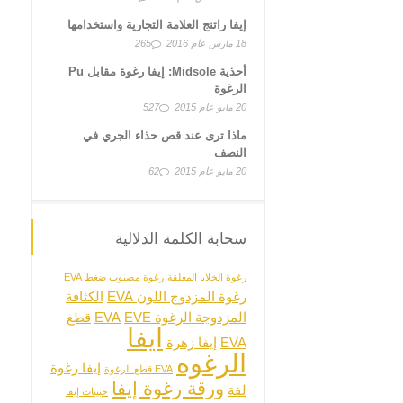
إيفا راتنج العلامة التجارية واستخدامها
18 مارس عام 2016
265
أحذية Midsole: إيفا رغوة مقابل Pu
الرغوة
20 مايو عام 2015
527
ماذا ترى عند قص حذاء الجري في
النصف
20 مايو عام 2015
62
سحابة الكلمة الدلالية
رغوة الخلايا المغلقة
رغوة مصبوب ضغط EVA
رغوة المزدوج اللون EVA
الكثافة
المزدوجة الرغوة EVA
EVE
قطع
ايفا
EVA
إيفا زهرة
الرغوه
إيفا رغوة
EVA قطع الرغوة
ورقة رغوة إيفا
لفة
حبيبات إيفا