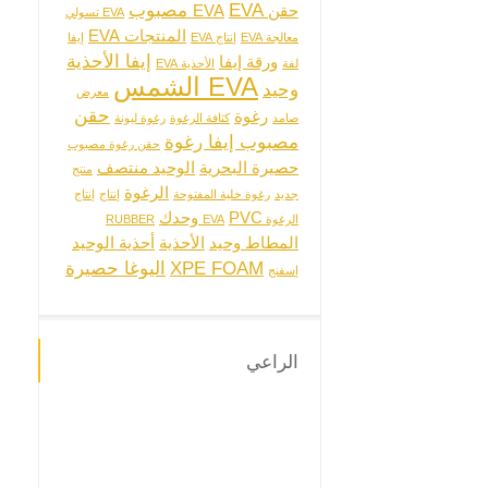
EVA مصبوب
حقن EVA
EVA تسولي
المنتجات EVA
معالجة EVA
إنتاج EVA
إيفا
إيفا الأحذية
ورقة إيفا
لفة
الأحذية EVA
EVA الشمس
وحيد
معرض
حقن
رغوة
صامد
كثافة الرغوة
رغوة ليونة
مصبوب إيفا رغوة
حقن رغوة مصبوب
حصيرة البحرية
الوحيد منتصف
منتج
الرغوة
جديد
رغوة خلية المفتوحة
إنتاج
إنتاج
PVC وحدك
الرغوة EVA
RUBBER
المطاط وحيد
الأحذية
أحذية الوحيد
XPE FOAM
اليوغا حصيرة
إسفنج
الراعي