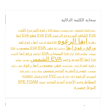
سحابة الكلمة الدلالية
رغوة المزدوج اللون
رغوة الخلايا المغلقة
رغوة مصبوب ضغط EVA
EVA
الكثافة المزدوجة الرغوة EVA
EVE
قطع EVA
إيفا
ايفا الرغوه
زهرة
إيفا رغوة لفة
EVA قطع الرغوة
ورقة رغوة إيفا
EVA مصبوب
حقن EVA
حبيبات إيفا
EVA
المنتجات EVA
ورقة إيفا
تسولي
معالجة EVA
إنتاج EVA
إيفا لفة
الأحذية
EVA الشمس
إيفا الأحذية وحيد
EVA
معرض
صامد
حقن مصبوب إيفا رغوة
رغوة
كثافة الرغوة
رغوة ليونة
حقن رغوة
حصيرة البحرية
الوحيد منتصف
مصبوب
منتج جديد
رغوة خلية
الرغوة
PVC وحدك
المفتوحة
إنتاج
إنتاج الرغوة EVA
RUBBER
XPE FOAM
المطاط وحيد
الأحذية
أحذية الوحيد
إسفنج
اليوغا حصيرة