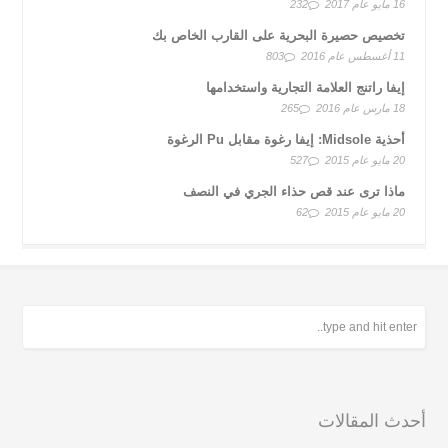
16 مايو عام 2017
232
تخصيص حصيرة البحرية على القارب الخاص بك
11 أغسطس عام 2016
803
إيفا راتنج العلامة التجارية واستخدامها
18 مارس عام 2016
265
أحذية Midsole: إيفا رغوة مقابل Pu الرغوة
20 مايو عام 2015
527
ماذا ترى عند قص حذاء الجري في النصف
20 مايو عام 2015
62
أحدث المقالات