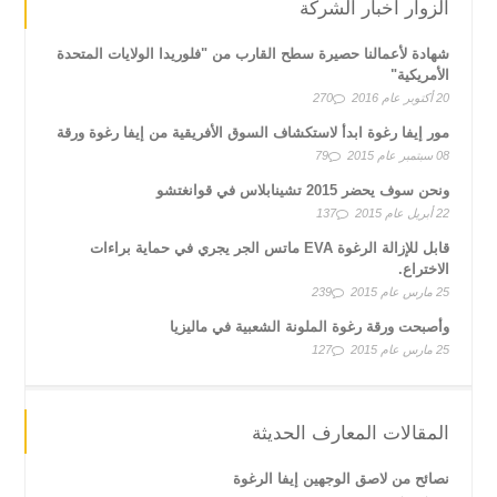
الزوار أخبار الشركة
شهادة لأعمالنا حصيرة سطح القارب من "فلوريدا الولايات المتحدة
الأمريكية"
20 أكتوبر عام 2016
270
مور إيفا رغوة ابدأ لاستكشاف السوق الأفريقية من إيفا رغوة ورقة
08 سبتمبر عام 2015
79
ونحن سوف يحضر 2015 تشينابلاس في قوانغتشو
22 أبريل عام 2015
137
قابل للإزالة الرغوة EVA ماتس الجر يجري في حماية براءات
الاختراع.
25 مارس عام 2015
239
وأصبحت ورقة رغوة الملونة الشعبية في ماليزيا
25 مارس عام 2015
127
المقالات المعارف الحديثة
نصائح من لاصق الوجهين إيفا الرغوة