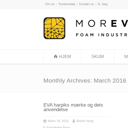
Om os
Testimonials
Kontakt os
HJEM
SKUM
M
Monthly Archives:
March 2016
EVA harpiks mærke og dets
anvendelse
Marts 18, 2016
Martin Hung
Knowledge Base