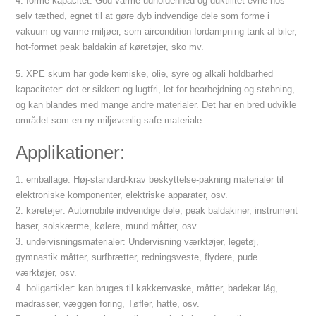
4. forme kapacitet: God varme udholdenhed og duktilitet evne hos
selv tæthed, egnet til at gøre dyb indvendige dele som forme i
vakuum og varme miljøer, som aircondition fordampning tank af biler,
hot-formet peak baldakin af køretøjer, sko mv.
5. XPE skum har gode kemiske, olie, syre og alkali holdbarhed
kapaciteter: det er sikkert og lugtfri, let for bearbejdning og støbning,
og kan blandes med mange andre materialer. Det har en bred udvikle
området som en ny miljøvenlig-safe materiale.
Applikationer:
1. emballage: Høj-standard-krav beskyttelse-pakning materialer til
elektroniske komponenter, elektriske apparater, osv.
2. køretøjer: Automobile indvendige dele, peak baldakiner, instrument
baser, solskærme, kølere, mund måtter, osv.
3. undervisningsmaterialer: Undervisning værktøjer, legetøj,
gymnastik måtter, surfbrætter, redningsveste, flydere, pude
værktøjer, osv.
4. boligartikler: kan bruges til køkkenvaske, måtter, badekar låg,
madrasser, væggen foring, Tøfler, hatte, osv.