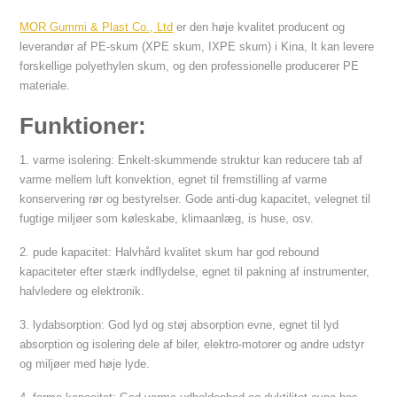
MOR Gummi & Plast Co., Ltd
er den høje kvalitet producent og
leverandør af PE-skum (XPE skum, IXPE skum) i Kina, lt kan levere
forskellige polyethylen skum, og den professionelle producerer PE
materiale.
Funktioner:
1. varme isolering: Enkelt-skummende struktur kan reducere tab af
varme mellem luft konvektion, egnet til fremstilling af varme
konservering rør og bestyrelser. Gode anti-dug kapacitet, velegnet til
fugtige miljøer som køleskabe, klimaanlæg, is huse, osv.
2. pude kapacitet: Halvhård kvalitet skum har god rebound
kapaciteter efter stærk indflydelse, egnet til pakning af instrumenter,
halvledere og elektronik.
3. lydabsorption: God lyd og støj absorption evne, egnet til lyd
absorption og isolering dele af biler, elektro-motorer og andre udstyr
og miljøer med høje lyde.