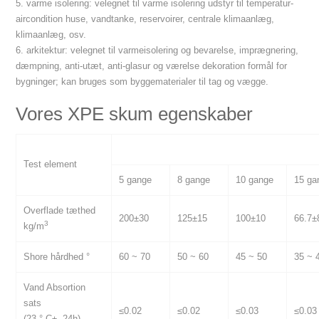
5. varme isolering: velegnet til varme isolering udstyr til temperatur-
aircondition huse, vandtanke, reservoirer, centrale klimaanlæg,
klimaanlæg, osv.
6. arkitektur: velegnet til varmeisolering og bevarelse, imprægnering,
dæmpning, anti-utæt, anti-glasur og værelse dekoration formål for
bygninger; kan bruges som byggematerialer til tag og vægge.
Vores XPE skum egenskaber
Test element
5 gange
8 gange
10 gange
15 ga
Overflade tæthed
200±30
125±15
100±10
66.7±
3
kg/m
Shore hårdhed °
60 ~ 70
50 ~ 60
45 ~ 50
35 ~ 
Vand Absortion
sats
≤0.02
≤0.02
≤0.03
≤0.03
(23 ° C±, 24h)