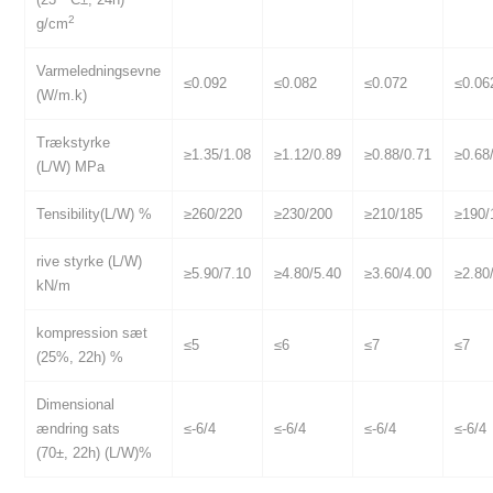
2
g/cm
Varmeledningsevne
≤0.092
≤0.082
≤0.072
≤0.06
(W/m.k)
Trækstyrke
≥1.35/1.08
≥1.12/0.89
≥0.88/0.71
≥0.68
(L/W) MPa
Tensibility(L/W) %
≥260/220
≥230/200
≥210/185
≥190/
rive styrke (L/W)
≥5.90/7.10
≥4.80/5.40
≥3.60/4.00
≥2.80
kN/m
kompression sæt
≤5
≤6
≤7
≤7
(25%, 22h) %
Dimensional
ændring sats
≤-6/4
≤-6/4
≤-6/4
≤-6/4
(70±, 22h) (L/W)%