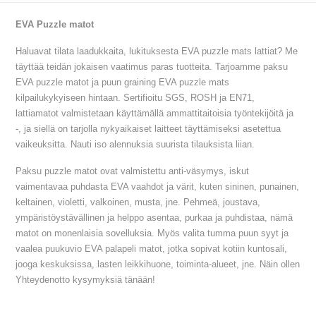
EVA Puzzle matot
Haluavat tilata laadukkaita, lukituksesta EVA puzzle mats lattiat? Me
täyttää teidän jokaisen vaatimus paras tuotteita. Tarjoamme paksu
EVA puzzle matot ja puun graining EVA puzzle mats
kilpailukykyiseen hintaan. Sertifioitu SGS, ROSH ja EN71,
lattiamatot valmistetaan käyttämällä ammattitaitoisia työntekijöitä ja
-, ja siellä on tarjolla nykyaikaiset laitteet täyttämiseksi asetettua
vaikeuksitta. Nauti iso alennuksia suurista tilauksista liian.
Paksu puzzle matot ovat valmistettu anti-väsymys, iskut
vaimentavaa puhdasta EVA vaahdot ja värit, kuten sininen, punainen,
keltainen, violetti, valkoinen, musta, jne. Pehmeä, joustava,
ympäristöystävällinen ja helppo asentaa, purkaa ja puhdistaa, nämä
matot on monenlaisia sovelluksia. Myös valita tumma puun syyt ja
vaalea puukuvio EVA palapeli matot, jotka sopivat kotiin kuntosali,
jooga keskuksissa, lasten leikkihuone, toiminta-alueet, jne. Näin ollen
Yhteydenotto kysymyksiä tänään!