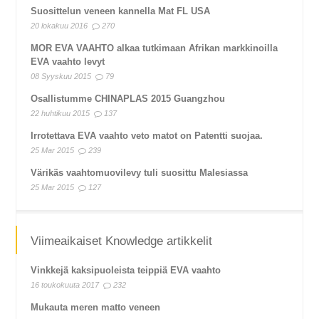
Suosittelun veneen kannella Mat FL USA
20 lokakuu 2016
270
MOR EVA VAAHTO alkaa tutkimaan Afrikan markkinoilla
EVA vaahto levyt
08 Syyskuu 2015
79
Osallistumme CHINAPLAS 2015 Guangzhou
22 huhtikuu 2015
137
Irrotettava EVA vaahto veto matot on Patentti suojaa.
25 Mar 2015
239
Värikäs vaahtomuovilevy tuli suosittu Malesiassa
25 Mar 2015
127
Viimeaikaiset Knowledge artikkelit
Vinkkejä kaksipuoleista teippiä EVA vaahto
16 toukokuuta 2017
232
Mukauta meren matto veneen