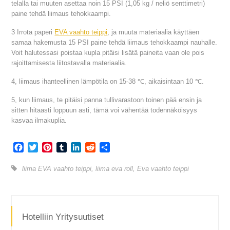
telalla tai muuten asettaa noin 15 PSI (1,05 kg / neliö senttimetri)
paine tehdä liimaus tehokkaampi.
3 Irrota paperi
EVA vaahto teippi
, ja muuta materiaalia käyttäen
samaa hakemusta 15 PSI paine tehdä liimaus tehokkaampi nauhalle.
Voit halutessasi poistaa kupla pitäisi lisätä paineita vaan ole pois
rajoittamisesta liitostavalla materiaalia.
4, liimaus ihanteellinen lämpötila on 15-38 ℃, aikaisintaan 10 ℃.
5, kun liimaus, te pitäisi panna tullivarastoon toinen pää ensin ja
sitten hitaasti loppuun asti, tämä voi vähentää todennäköisyys
kasvaa ilmakuplia.
Facebook
Twitter
Pinterest
Tumblr
LinkedIn
Reddit
Share
liima EVA vaahto teippi
,
liima eva roll
,
Eva vaahto teippi
Hotelliin Yritysuutiset