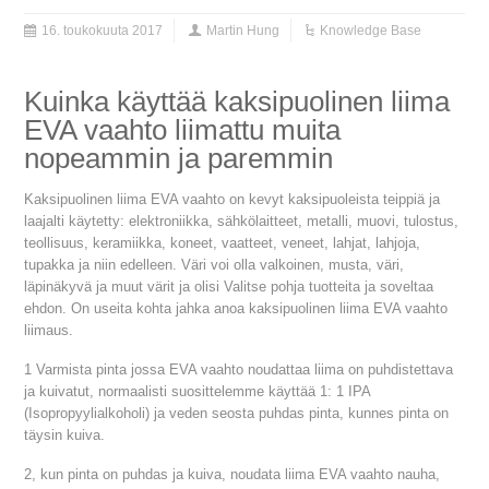
16. toukokuuta 2017
Martin Hung
Knowledge Base
Kuinka käyttää kaksipuolinen liima
EVA vaahto liimattu muita
nopeammin ja paremmin
Kaksipuolinen liima EVA vaahto on kevyt kaksipuoleista teippiä ja
laajalti käytetty: elektroniikka, sähkölaitteet, metalli, muovi, tulostus,
teollisuus, keramiikka, koneet, vaatteet, veneet, lahjat, lahjoja,
tupakka ja niin edelleen. Väri voi olla valkoinen, musta, väri,
läpinäkyvä ja muut värit ja olisi Valitse pohja tuotteita ja soveltaa
ehdon. On useita kohta jahka anoa kaksipuolinen liima EVA vaahto
liimaus.
1 Varmista pinta jossa EVA vaahto noudattaa liima on puhdistettava
ja kuivatut, normaalisti suosittelemme käyttää 1: 1 IPA
(Isopropyylialkoholi) ja veden seosta puhdas pinta, kunnes pinta on
täysin kuiva.
2, kun pinta on puhdas ja kuiva, noudata liima EVA vaahto nauha,