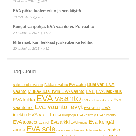
11 elokuu 2016
803
EVA pihka tuotemerkin ja sen käyttö
18 Mar 2016
265
Kengät välipohja: EVA vaahto vs Pu vaahto
20 toukokuu 2015
527
Mitä näet, kun leikkaat juoksukenkä kahtia
20 toukokuu 2015
62
Tag Cloud
Dual väri EVA
suljettu solun vaahto
Pakkaus valettu EVA vaahto
vaahto
Mukavuuta Twin EVA vaahto
EVE
EVA leikkaus
EVA vaahto
EVA kukka
Eva
EVA vaahto leikkaus
Eva vaahto levyt
vaahto roll
EVA
Eva rakeet
EVA valettu
injektio
EVA ulkopohja
EVA käsittely
EVA tuotanto
Eva kengät
EVA tuotteet
Eva arkki
Eva roll
EVA kengät
EVA sole
ainoa
vaahto
oikeudenmukainen
Tulenkestävä