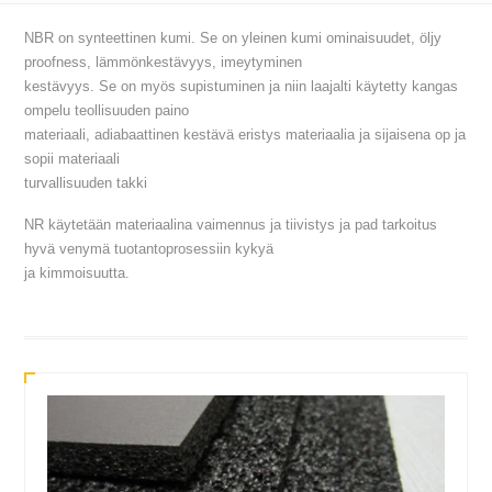
NBR on synteettinen kumi. Se on yleinen kumi ominaisuudet, öljy
proofness, lämmönkestävyys, imeytyminen
kestävyys. Se on myös supistuminen ja niin laajalti käytetty kangas
ompelu teollisuuden paino
materiaali, adiabaattinen kestävä eristys materiaalia ja sijaisena op ja
sopii materiaali
turvallisuuden takki
NR käytetään materiaalina vaimennus ja tiivistys ja pad tarkoitus
hyvä venymä tuotantoprosessiin kykyä
ja kimmoisuutta.