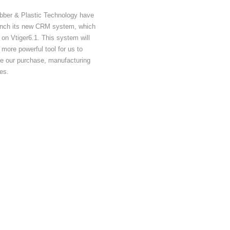
bber & Plastic Technology have
aunch its new CRM system, which
 on Vtiger6.1. This system will
 more powerful tool for us to
te our purchase, manufacturing
es.