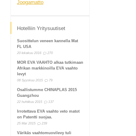
Joogamatto
Hotelliin Yritysuutiset
Suosittelun veneen kannella Mat
FL USA
20 lokakuu 2016
270
MOR EVA VAAHTO alkaa tutkimaan
Afrikan markkinoilla EVA vaahto
levyt
08 Syyskuu 2015
79
Osallistumme CHINAPLAS 2015
Guangzhou
22 huhtikuu 2015
137
Irrotettava EVA vaahto veto matot
on Patentti suojaa.
25 Mar 2015
239
Värikäs vaahtomuovilevy tuli