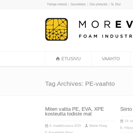
Tietoja meistä
Suosittelut
Ota yhteyttä
ETUSIVU
VAAHTO
Tag Archives: PE-vaahto
Miten valita PE, EVA, XPE
Siirt
kosteutta todiste mat
19. t
6. maaliskuussa 2015
Martin Hung
Yritys
Knowledge Base