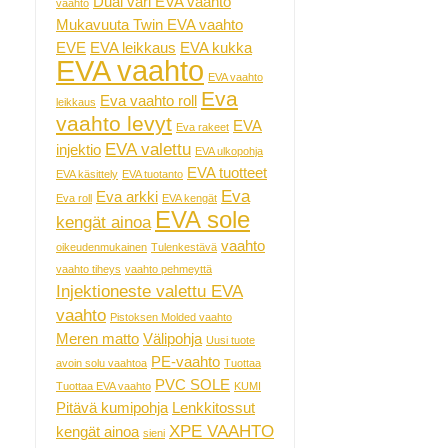
Dual väri EVA vaahto
vaahto
Mukavuuta Twin EVA vaahto
EVE
EVA leikkaus
EVA kukka
EVA vaahto
EVA vaahto
Eva
Eva vaahto roll
leikkaus
vaahto levyt
EVA
Eva rakeet
EVA valettu
injektio
EVA ulkopohja
EVA tuotteet
EVA käsittely
EVA tuotanto
Eva
Eva arkki
Eva roll
EVA kengät
EVA sole
kengät ainoa
vaahto
oikeudenmukainen
Tulenkestävä
vaahto tiheys
vaahto pehmeyttä
Injektioneste valettu EVA
vaahto
Pistoksen Molded vaahto
Meren matto
Välipohja
Uusi tuote
PE-vaahto
avoin solu vaahtoa
Tuottaa
PVC SOLE
Tuottaa EVA vaahto
KUMI
Pitävä kumipohja
Lenkkitossut
XPE VAAHTO
kengät ainoa
sieni