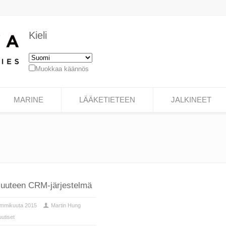
Kieli
Muokkaa käännös
MARINE
LÄÄKETIETEEN
JALKINEET
o uuteen CRM-järjestelmä
ammikuuta 2015
Martin Hung
uutiset