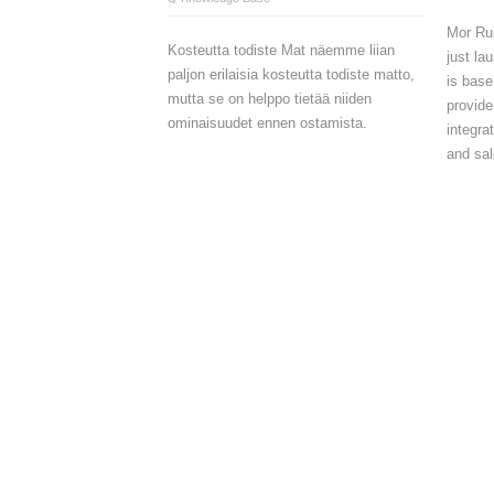
Mor Ru
Kosteutta todiste Mat näemme liian
just l
paljon erilaisia kosteutta todiste matto,
is base
mutta se on helppo tietää niiden
provide
ominaisuudet ennen ostamista.
integra
and sal