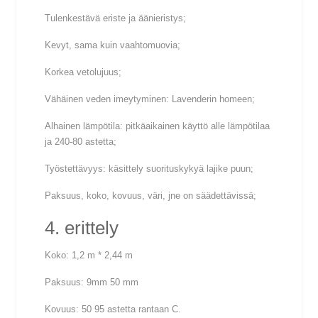
Tulenkestävä eriste ja äänieristys;
Kevyt, sama kuin vaahtomuovia;
Korkea vetolujuus;
Vähäinen veden imeytyminen: Lavenderin homeen;
Alhainen lämpötila: pitkäaikainen käyttö alle lämpötilaa
ja 240-80 astetta;
Työstettävyys: käsittely suorituskykyä lajike puun;
Paksuus, koko, kovuus, väri, jne on säädettävissä;
4. erittely
Koko: 1,2 m * 2,44 m
Paksuus: 9mm 50 mm
Kovuus: 50 95 astetta rantaan C.