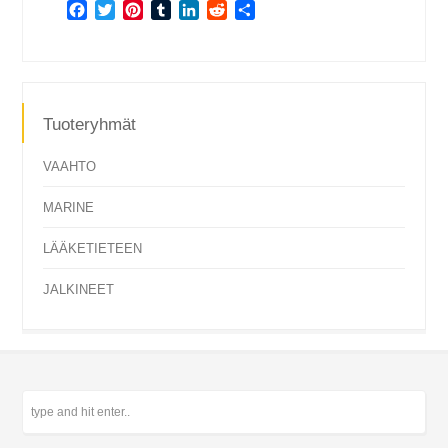
Facebook
Twitter
Pinterest
Tumblr
LinkedIn
Reddit
Share
Tuoteryhmät
VAAHTO
MARINE
LÄÄKETIETEEN
JALKINEET