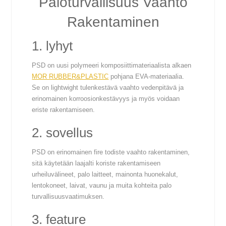
Paloturvallisuus Vaahto
Rakentaminen
1. lyhyt
PSD on uusi polymeeri komposiittimateriaalista alkaen
MOR RUBBER&PLASTIC
pohjana EVA-materiaalia.
Se on lightwight tulenkestävä vaahto vedenpitävä ja
erinomainen korroosionkestävyys ja myös voidaan
eriste rakentamiseen.
2. sovellus
PSD on erinomainen fire todiste vaahto rakentaminen,
sitä käytetään laajalti koriste rakentamiseen
urheiluvälineet, palo laitteet, mainonta huonekalut,
lentokoneet, laivat, vaunu ja muita kohteita palo
turvallisuusvaatimuksen.
3. feature