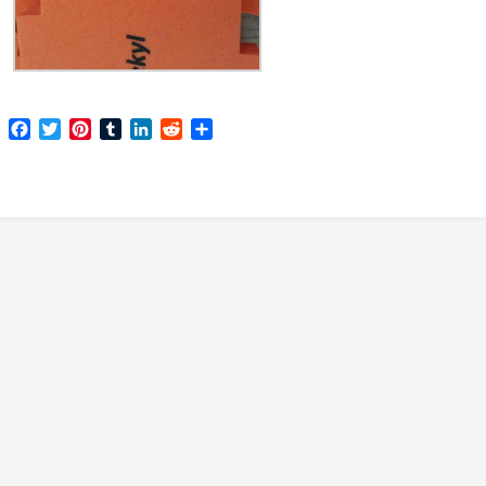
Facebook
Twitter
Pinterest
Tumblr
LinkedIn
Reddit
Share