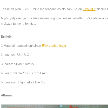
Tässä on pieni EVA Puzzle me tehdään asiakkaan. Se on
EVA lelut
pienille l
Myös yrityksen ja muiden sanojen Logo painetaan pinnalla. EVA-palapeliä val
mukava tunne ja toimiva.
Erittely:
1.Material: oranssinpunainen
EVA vaahto levyt
2. kovuus: 38 JIS C
3. paino: Silkki tulostus
4. koko: 18 cm * 12,5 cm * 4 mm
5. prosessi: High tarkka Die Cut
Albumi: