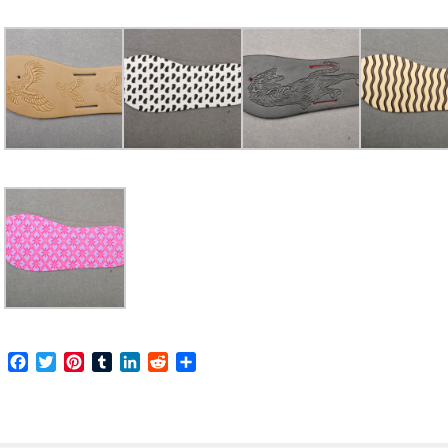
Facebook
Twitter
Pinterest
Tumblr
LinkedIn
Reddit
Share