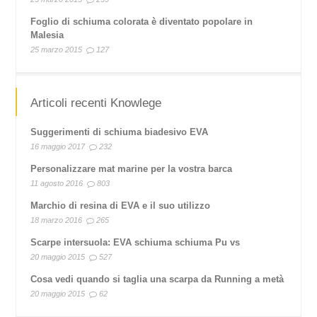
Foglio di schiuma colorata è diventato popolare in
Malesia
25 marzo 2015
127
Articoli recenti Knowlege
Suggerimenti di schiuma biadesivo EVA
16 maggio 2017
232
Personalizzare mat marine per la vostra barca
11 agosto 2016
803
Marchio di resina di EVA e il suo utilizzo
18 marzo 2016
265
Scarpe intersuola: EVA schiuma schiuma Pu vs
20 maggio 2015
527
Cosa vedi quando si taglia una scarpa da Running a metà
20 maggio 2015
62