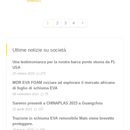
1
2
3
4
Ultime notizie su società
Una testimonianza per la nostra barca ponte stuoia da FL
USA
20 ottobre 2016
270
MOR EVA FOAM iniziare ad esplorare il mercato africano
di foglio di schiuma EVA
08 settembre 2015
79
Saremo presenti a CHINAPLAS 2015 a Guangzhou
22 aprile 2015
137
Trazione in schiuma EVA removibile Mats viene brevetto
proteggere.
25 marzo 2015
239