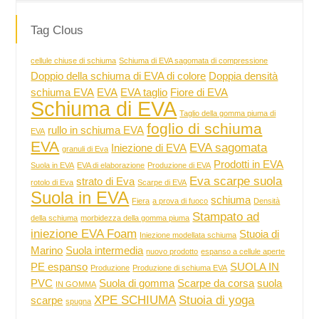
Tag Clous
cellule chiuse di schiuma
Schiuma di EVA sagomata di compressione
Doppio della schiuma di EVA di colore
Doppia densità
schiuma EVA
EVA
EVA taglio
Fiore di EVA
Schiuma di EVA
Taglio della gomma piuma di
foglio di schiuma
rullo in schiuma EVA
EVA
EVA
EVA sagomata
Iniezione di EVA
granuli di Eva
Prodotti in EVA
Suola in EVA
EVA di elaborazione
Produzione di EVA
Eva scarpe suola
strato di Eva
rotolo di Eva
Scarpe di EVA
Suola in EVA
schiuma
Fiera
a prova di fuoco
Densità
Stampato ad
della schiuma
morbidezza della gomma piuma
iniezione EVA Foam
Stuoia di
Iniezione modellata schiuma
Marino
Suola intermedia
nuovo prodotto
espanso a cellule aperte
PE espanso
SUOLA IN
Produzione
Produzione di schiuma EVA
PVC
Suola di gomma
Scarpe da corsa
suola
IN GOMMA
XPE SCHIUMA
Stuoia di yoga
scarpe
spugna