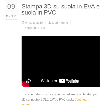
09
Stampa 3D su suola in EVA e
suola in PVC
Mar 2015
9 marzo 2015
Martin Hung
Knowledge Base
Ecco un video mostra come procediamo con la stampa
3D sul nostro SOLE EVA o PVC suola
Continua a
leggere