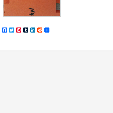
Facebook
Twitter
Pinterest
Tumblr
LinkedIn
Reddit
Share