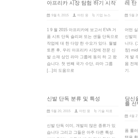
아프리카 시장 탐험 하기 시작
레 탄
9월 8, 2015
마틴 웅
기업 뉴스
5월 2
1 9 월 2015 아프리카에 보고서 EVA 거
어떤 실
품 시트 단독 슬리퍼 또는 샌들 단독으로
신발의 
작업에 대 한 다양 한 수요가 있다. 월별
니다. 
토론 후, 우리 아프리카 시장에 전문 신
창) m
발 소재 상인 라마 그룹에 동의 하 고 왔
게 발 
습니다. 첫 번째 국가 수단, 라마 그룹
몸 전체
[...]의 도움으로
기.
신발 단독 분류 및 특성
당신을
를 선
5월 20, 2015
마틴 웅
기술 자료
4월 2
신발 단독 이미, 개발의 많은 종류가 있
폼 롤러
습니다 그리고 그들은 아주 다른 특성.
택을 확