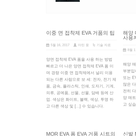
이중 면 접착제 EVA 거품의 팁
해양 
사용
5월 16, 2017
마틴 웅
기술 자료
8월 1
양면 접착제 EVA 폼을 사용 하는 방법
해양 매
빠르고 더 나은 양면 접착제 EVA 폼 이
부분입니
며 경량 이중 면 접착제에서 널리 이용
또는 E
되는 다른 사람으로 보 세: 전자, 전기 제
많은 다
품, 금속, 플라스틱, 인쇄, 도자기, 기계,
전히 다
의류, 공예품, 선물, 선물, 담배 등에 산
양 매트
업. 색상은 화이트, 블랙, 색상, 투명 하
고 싶습
고 다른 색상 및 [...] 수 있습니다.
MOR EVA 폼 EVA 거품 시트의
신발 M