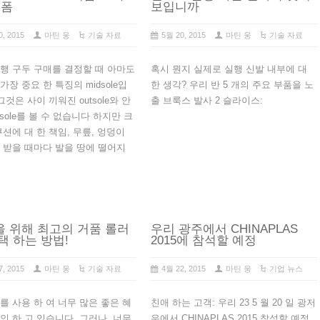
 폼
보입니까
0, 2015
마틴 웅
기술 자료
5월 20, 2015
마틴 웅
기술 자료
행 구두 구매를 결정할 때 아마도
혹시 뭔지 실제로 실행 신발 내부에 대
가장 중요 한 특징의 midsole입
한 생각? 우리 반 5 개의 주요 부품을 노
(그것은 사이 끼워진 outsole와 안
출 브룩스 발사 2 슬라이스:
idsole를 볼 수 없습니다 하지만 크
쿠션에 대 한 책임, 무릎, 엉덩이
 받을 때마다 발을 땅에 떨어지
 위해 최고의 거품 롤러
우리 광주에서 CHINAPLAS
택 하는 방법!
2015에 참석할 예정
7, 2015
마틴 웅
기술 자료
4월 22, 2015
마틴 웅
기업 뉴스
를 사용 하 여 너무 많은 좋은 혜
친애 하는 고객: 우리 23 5 월 20 일 광저
인 하 고 있습니다. 그러나, 너무
우에서 CHINAPLAS 2015 참석할 예정