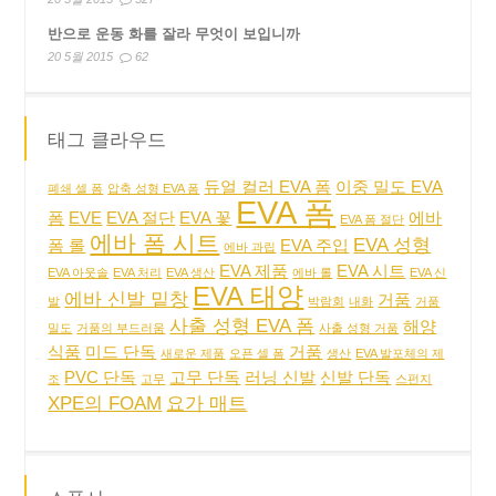
반으로 운동 화를 잘라 무엇이 보입니까
20 5월 2015
62
태그 클라우드
듀얼 컬러 EVA 폼
이중 밀도 EVA
폐쇄 셀 폼
압축 성형 EVA 폼
EVA 폼
폼
EVE
EVA 절단
EVA 꽃
에바
EVA 폼 절단
에바 폼 시트
EVA 성형
폼 롤
EVA 주입
에바 과립
EVA 제품
EVA 시트
EVA 아웃솔
EVA 처리
EVA 생산
에바 롤
EVA 신
EVA 태양
에바 신발 밑창
거품
발
박람회
내화
거품
사출 성형 EVA 폼
해양
밀도
거품의 부드러움
사출 성형 거품
식품
미드 단독
거품
새로운 제품
오픈 셀 폼
생산
EVA 발포체의 제
PVC 단독
고무 단독
러닝 신발
신발 단독
조
고무
스펀지
XPE의 FOAM
요가 매트