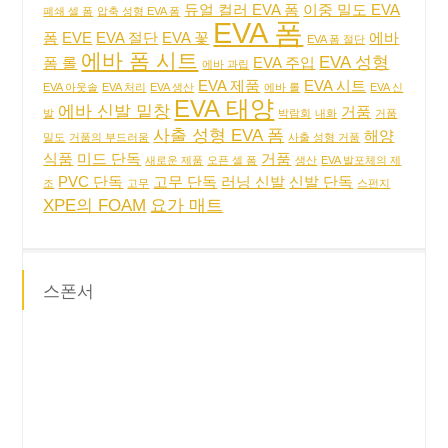
듀얼 컬러 EVA 폼
이중 밀도 EVA
폐쇄 셀 폼
압축 성형 EVA 폼
EVA 폼
폼
EVE
EVA 절단
EVA 꽃
에바
EVA 폼 절단
에바 폼 시트
EVA 성형
폼 롤
EVA 주입
에바 과립
EVA 제품
EVA 시트
EVA 아웃솔
EVA 처리
EVA 생산
에바 롤
EVA 신
EVA 태양
에바 신발 밑창
거품
발
박람회
내화
거품
사출 성형 EVA 폼
해양
밀도
거품의 부드러움
사출 성형 거품
식품
미드 단독
거품
새로운 제품
오픈 셀 폼
생산
EVA 발포체의 제
PVC 단독
고무 단독
러닝 신발
신발 단독
조
고무
스펀지
XPE의 FOAM
요가 매트
스폰서