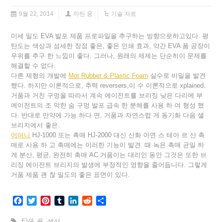
9월 22, 2014
마틴 웅
기술 자료
미세 밀도 EVA 발포 제품 프로파일을 추구하는 방향으로하고있다. 평
탄도는 색상과 섬세한 장점 좋은, 좋은 인쇄 효과, 약간 EVA 폼 공장이
우위를 추구 한 느낌이 좋다. 그러나, 원래의 제제는 단순히이 문제를
해결할 수 없다.
다른 제형의 개발에
Mor Rubber & Plastic Foam
실수로 비밀을 발견
했다. 하지만 이론적으로, 추력 reversers,이 수 이론적으로 xplained.
거품과 거친 구멍을 따라서 계속 에이전트를 브리징 낮은 다리에 부
에이전트의 조 악한 숨 구멍 발포 급속 한 분해를 사용 하 여 형성 했
다. 반대로 만약에 가능 하다 면, 거품과 자연스럽 게 동기화 다음 셀
브리지에서 좋은.
어머니
HJ-1000 또는 촉매 HJ-2000 대신 산화 아연 스 테아 르 산 촉
매로 사용 하 고 촉매에는 이러한 기능이 발견. 때 녹은 촉매 균일 하
게 분산, 평균, 완전히 촉매 AC 거품이는 대리인 동안 그것은 또한 브
리징 에이전트 브리지의 발생에 부정적인 영향을 줄어듭니다. 그렇게
거품 제품 괜 찮 밀도의 좋은 표면이 있다.
Facebook
Twitter
Pinterest
Tumblr
LinkedIn
Reddit
Share
EVA 폼
,
생산