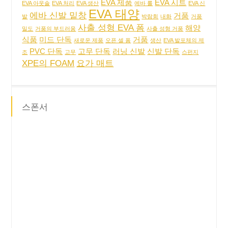
EVA 제품
EVA 시트
EVA 아웃솔
EVA 처리
EVA 생산
에바 롤
EVA 신
EVA 태양
에바 신발 밑창
거품
발
박람회
내화
거품
사출 성형 EVA 폼
해양
밀도
거품의 부드러움
사출 성형 거품
식품
미드 단독
거품
새로운 제품
오픈 셀 폼
생산
EVA 발포체의 제
PVC 단독
고무 단독
러닝 신발
신발 단독
조
고무
스펀지
XPE의 FOAM
요가 매트
스폰서