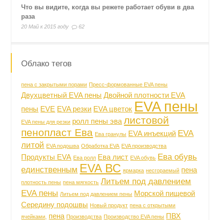
Что вы видите, когда вы режете работает обуви в два
раза
20 Май к 2015 году
62
Облако тегов
пена с закрытыми порами
Пресс-формованные EVA пены
Двухцветный EVA пены
Двойной плотности EVA
EVA пены
пены
EVE
EVA резки
EVA цветок
листовой
ролл пены эва
EVA пены для резки
пенопласт Ева
EVA
EVA инъекций
Ева гранулы
литой
EVA подошва
Обработка EVA
EVA производства
Ева обувь
Продукты EVA
Ева лист
Ева ролл
EVA обувь
EVA ВС
единственным
пена
ярмарка
несгораемый
Литьем под давлением
плотность пены
пена мягкость
EVA пены
Морской пищевой
Литьем под давлением пены
Середину подошвы
Новый продукт
пена с открытыми
пена
ПВХ
ячейками,
Производства
Производство EVA пены