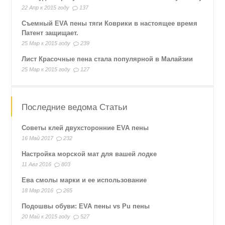
22 Апр к 2015 году
137
Съемный EVA пены тяги Коврики в настоящее время
Патент защищает.
25 Мар к 2015 году
239
Лист Красочные пена стала популярной в Малайзии
25 Мар к 2015 году
127
Последние ведома Статьи
Советы клей двухсторонние EVA пены
16 Май 2017
232
Настройка морской мат для вашей лодке
11 Авг 2016
803
Ева смолы марки и ее использование
18 Мар 2016
265
Подошвы обуви: EVA пены vs Pu пены
20 Май к 2015 году
527