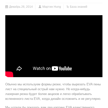
Декабрь 26, 2014
Мартин Hung
База знаний
Обычно мы используем формы резки, чтобы вырезать EVA пены
лист на специальный острый нам нужно. Но когда-нибудь
лазерная резка будет более акцизов и легко обрабатывать
вспененного листа EVA, когда дизайн осложнить и не регулярно.
Мы хотели бы показать вам два картину EVA единственного