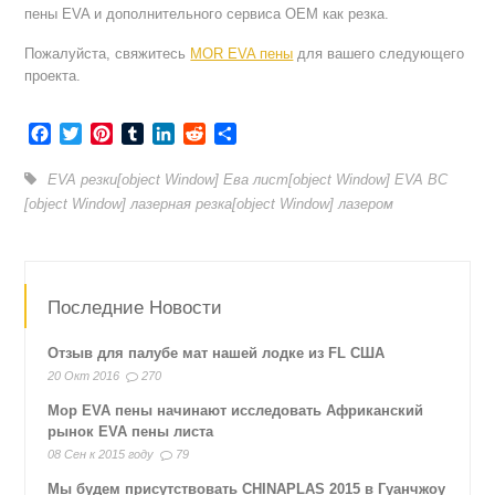
пены EVA и дополнительного сервиса OEM как резка.
Пожалуйста, свяжитесь
MOR EVA пены
для вашего следующего
проекта.
Facebook
Twitter
Pinterest
Tumblr
LinkedIn
Reddit
Отправить
EVA резки
[object Window]
Ева лист
[object Window]
EVA ВС
[object Window]
лазерная резка
[object Window]
лазером
Последние Новости
Отзыв для палубе мат нашей лодке из FL США
20 Окт 2016
270
Мор EVA пены начинают исследовать Африканский
рынок EVA пены листа
08 Сен к 2015 году
79
Мы будем присутствовать CHINAPLAS 2015 в Гуанчжоу