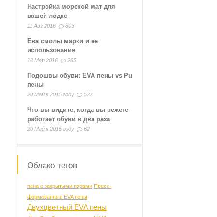
Настройка морской мат для
вашей лодке
11 Авг 2016
803
Ева смолы марки и ее
использование
18 Мар 2016
265
Подошвы обуви: EVA пены vs Pu
пены
20 Май к 2015 году
527
Что вы видите, когда вы режете
работает обуви в два раза
20 Май к 2015 году
62
Облако тегов
пена с закрытыми порами
Пресс-
формованные EVA пены
Двухцветный EVA пены