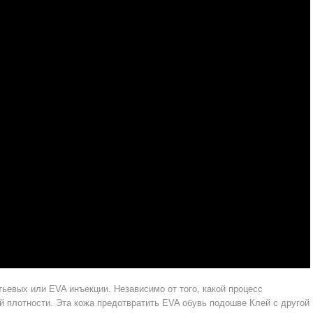
евых или EVA инъекции. Независимо от того, какой процесс
й плотности. Эта кожа предотвратить EVA обувь подошве Клей с другой