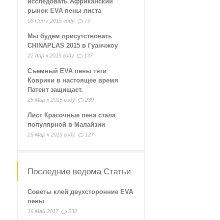
исследовать Африканский
рынок EVA пены листа
08 Сен к 2015 году
79
Мы будем присутствовать
CHINAPLAS 2015 в Гуанчжоу
22 Апр к 2015 году
137
Съемный EVA пены тяги
Коврики в настоящее время
Патент защищает.
25 Мар к 2015 году
239
Лист Красочные пена стала
популярной в Малайзии
25 Мар к 2015 году
127
Последние ведома Статьи
Советы клей двухсторонние EVA
пены
16 Май 2017
232