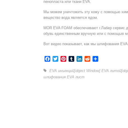
пенопласта или ткани EVA.
Мы можем уничтожить эту кожу с помощью хими
вещество вода является ядом.
MOR EVA FOAM обеспечивают г.Лабер сервис д
обувь единственным вручную или с помощью 
Вот видео показывает, как мы шлифования EVA
Facebook
Twitter
Pinterest
Tumblr
LinkedIn
Reddit
Отправить
EVA инъекций
[object Window]
EVA литой
[ob
шлифования EVA лист