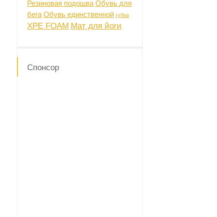
Резиновая подошва
Обувь для
бега
Обувь единственной
губка
XPE FOAM
Мат для йоги
Спонсор