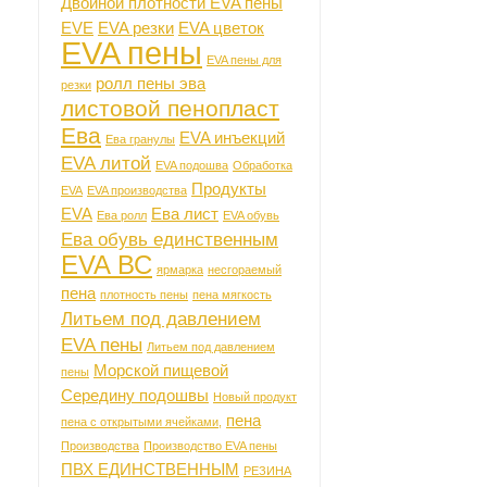
Двойной плотности EVA пены
EVE
EVA резки
EVA цветок
EVA пены
EVA пены для
ролл пены эва
резки
листовой пенопласт
Ева
EVA инъекций
Ева гранулы
EVA литой
EVA подошва
Обработка
Продукты
EVA
EVA производства
EVA
Ева лист
Ева ролл
EVA обувь
Ева обувь единственным
EVA ВС
ярмарка
несгораемый
пена
плотность пены
пена мягкость
Литьем под давлением
EVA пены
Литьем под давлением
Морской пищевой
пены
Середину подошвы
Новый продукт
пена
пена с открытыми ячейками,
Производства
Производство EVA пены
ПВХ ЕДИНСТВЕННЫМ
РЕЗИНА