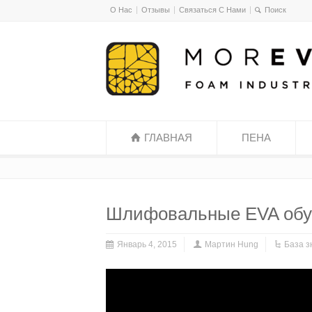
О Нас
Отзывы
Связаться С Нами
ГЛАВНАЯ
ПЕНА
Шлифовальные EVA обу
Январь 4, 2015
Мартин Hung
База з