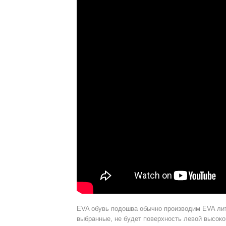
EVA обувь подошва обычно производим EVA лить
выбранные, не будет поверхность левой высоко