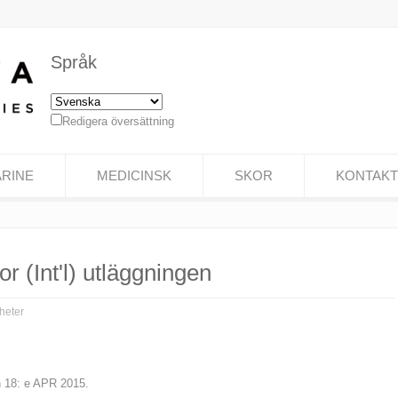
Språk
Redigera översättning
RINE
MEDICINSK
SKOR
KONTAKT
r (Int'l) utläggningen
heter
ån 18: e APR 2015.