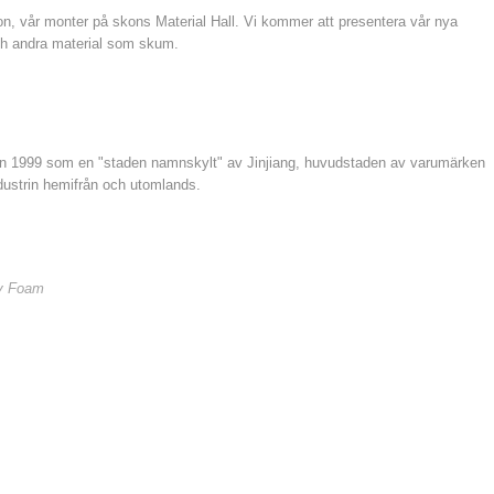
tion, vår monter på skons Material Hall. Vi kommer att presentera vår nya
 andra material som skum.
dan 1999 som en "staden namnskylt" av Jinjiang, huvudstaden av varumärken
dustrin hemifrån och utomlands.
y Foam