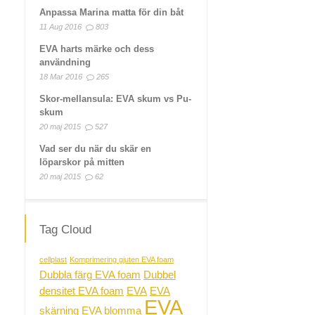
Anpassa Marina matta för din båt
11 Aug 2016
803
EVA harts märke och dess
användning
18 Mar 2016
265
Skor-mellansula: EVA skum vs Pu-
skum
20 maj 2015
527
Vad ser du när du skär en
löparskor på mitten
20 maj 2015
62
Tag Cloud
cellplast
Komprimering gjuten EVA foam
Dubbla färg EVA foam
Dubbel
densitet EVA foam
EVA
EVA
EVA
skärning
EVA blomma