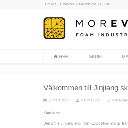
Om oss
Omdömen
Kontakta oss
HEM
SKUM
MA
Välkommen till Jinjiang sko
11 mars 2015
Martin Hung
Företagsny
Kära kund:
Den 17: e Jinjiang skor (Int'l) Exposition startar fr