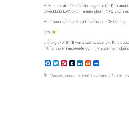
Vi kommer att delta 17 Jinjiang skor (Int'l) Exposi
utvecklade EVA skum, minne skum, XPE skum och
Vi inbjuder hjärtligt dig att besöka oss för företag.
Om
JIF
Jinjiang skor (Int'l) verkstadshandboken, Kina se
i Kina, växer i anseende och inflytande inom skoin
Facebook
Twitter
Pinterest
Tumblr
LinkedIn
Reddit
Share
Mässor
,
Skum material
,
Footware
,
JIF
,
Memor