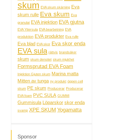
skum
Eva
EVA skum skärning
Eva skum
skum rulle
Eva
EVA gjutna
EVA injektion
granulat
EVA Yttersula
EVA bearbetning
EVA
EVA produkter
produktion
Eva rulle
Eva skor enda
Eva blad
EVA skor
EVA sula
rättvis
brandsäker
skum
skum densitet
skum mjukhet
Formsprutad EVA Foam
Marina matta
Injektion Gjuten skum
Mitten av tunga
ny produkt
öppen cell
PE skum
skum
Producerar
Producerar
PVC SULA
EVA foam
GUMMI
Gummisula
Löparskor
skor enda
XPE SKUM
Yogamatta
svamp
Sponsor