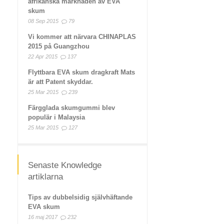
afrikanska marknaden av EVA
skum
08 Sep 2015
79
Vi kommer att närvara CHINAPLAS
2015 på Guangzhou
22 Apr 2015
137
Flyttbara EVA skum dragkraft Mats
är att Patent skyddar.
25 Mar 2015
239
Färgglada skumgummi blev
populär i Malaysia
25 Mar 2015
127
Senaste Knowledge
artiklarna
Tips av dubbelsidig självhäftande
EVA skum
16 maj 2017
232