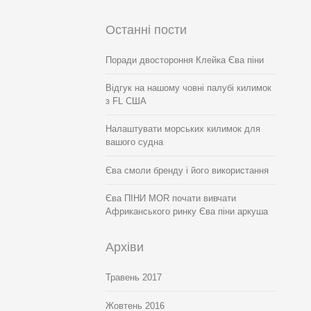
Останні пости
Поради двостороння Клейка Єва піни
Відгук на нашому човні палубі килимок
з FL США
Налаштувати морських килимок для
вашого судна
Єва смоли бренду і його використання
Єва ПІНИ MOR почати вивчати
Африканського ринку Єва піни аркуша
Архіви
Травень 2017
Жовтень 2016