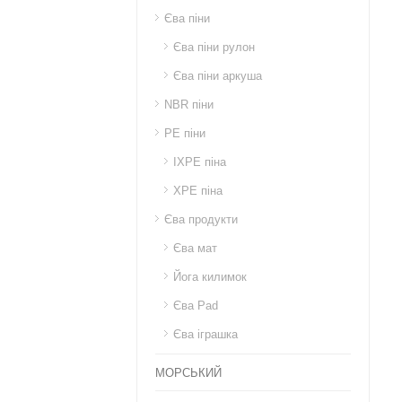
Єва піни
Єва піни рулон
Єва піни аркуша
NBR піни
PE піни
IXPE піна
XPE піна
Єва продукти
Єва мат
Йога килимок
Єва Pad
Єва іграшка
МОРСЬКИЙ