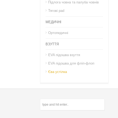
Підлога човна та палуба човнів
Тягові pad
МЕДИЧНІ
Ортопедичні
ВЗУТТЯ
EVA підошва взуття
EVA підошва для фліп-флоп
Єва устілка