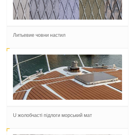
Литьевие човни настил
U жолобчасті підлоги морський мат