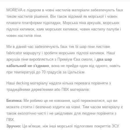
MOREVA є лідером в човні настилів матеріали забезпечують faux
тиком настилів рішення. Він також відомий як морської і човен
плавати платформи підкладки, Морська піна аркушів, морських
підлозі килимок, каяк морських килимок, човен настилу палуби і
човен настилів піни.
Ми в даний час забезпечують faux тик bi шар піни листове
fabricator маршруту і зробити морських підлозі килимок. Наші
аркушів піни виробляється з Преміум Єва смоли, і
два шар
кабальний не з'єднано
, вона не прийде один від одного, навіть
при температурі до 70 градусів за Цельсієм
Наші decking матеріалу надати кілька перевага порівняти з
традиційними дерев'яними або ПВХ матеріалів:
Безпека:
Ми робимо це не ковзання, щоб переконатися, що ви
можете стояти і безпечно ходити на човні. Тим часом матеріалу є
також екологічно чисті і не шкідливих для людини порівняти з
ПВХ.
Зручно:
Це м'якше, ніж інші морської підлогових покриттів ЗСУ.