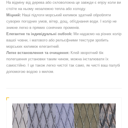
На відміну від дерева або скловолокна це завжди є enjoy коли ви
стоїте на ньому незалежно тепла або холоду.
Міцний:
Наші підлоги морський килимок здатний обробляти
суворих погодних умов, вітер, дощ, об'єднання води. І колір не
зникне легко в прямих сонячних променів.
Елегантне та індивідуальні outlook:
Ми надаємо на різних колір
вашої човни, і матового або рельєфними текстури зробить
морських килимок елегантний.
Легке встановлення та очищення:
Клей зворотний бік
полегшення установки таким чином, можна інсталювати їх
самостійно. І це також легко чистої так само, як чисті ваш палубі
допомогою водою з милом.