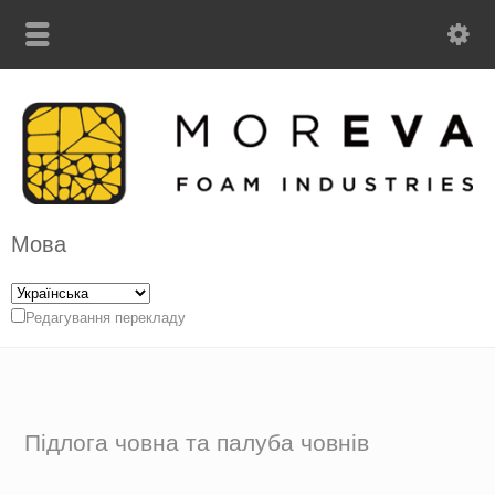
Мова
Редагування перекладу
Підлога човна та палуба човнів