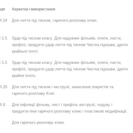
ція
Характер і використання
I:14
Для лиття під тиском, гарячого розплаву клею.
:1.5
Удар під тиском класу. Для надувних фільмів, плити, листи,
профілі, продукти удар лиття під тиском Чистка підошви, дроти
крайньої плоті.
:1.5
Удар під тиском класу. Для надувних фільмів, плити, листи,
профілі, продукти удар лиття під тиском Чистка підошви, дроти
крайня плоть
I:20
Для лиття під тиском і екструзії, нанесення покриттів та
гарячого розплаву Клеї.
I:4
Для інфляції фільму, лист і профіль екструзії, подуву і
продукти піни гарячого розплаву клею і пластикові модифікації.
Для гарячого розплаву клею.