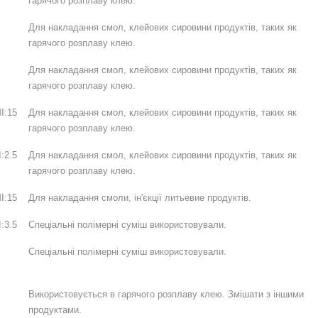
гарячого розплаву клею.
Для накладання смол, клейових сировини продуктів, таких як
гарячого розплаву клею.
Для накладання смол, клейових сировини продуктів, таких як
гарячого розплаву клею.
I:15
Для накладання смол, клейових сировини продуктів, таких як
гарячого розплаву клею.
:2.5
Для накладання смол, клейових сировини продуктів, таких як
гарячого розплаву клею.
I:15
Для накладання смоли, ін'єкції литьевие продуктів.
:3.5
Спеціальні полімерні суміш використовували.
Спеціальні полімерні суміш використовували.
Використовується в гарячого розплаву клею. Змішати з іншими
продуктами.