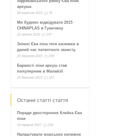
Африканського ринку Єва піни
аркуша
08 вересня 2015
79
Ми будемо відвідувати 2015
CHINAPLAS в Гуанчжоу
22 квітня 2015
137
Знімні Єва піна тяги килимки в
даний час патентного захисту.
25 березня-2015
239
Барвисті піни аркуш став
популярним в Малайзії
25 березня-2015
127
Останні статті стаття
Поради двостороння Клейка Єва
піни
16 травня 2017
232
Налаштувати морських килимок