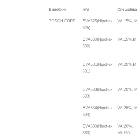
Виробник
Ім'я
Специфіка
TOSOH CORP.
EVA625(Nipoflex
VA:15%, M
625)
EVA630(Nipoflex
VA:15%,MI
630)
EVA631(Nipoflex
VA:20%,MI
631)
EVA633(Nipoflex
VA:20%, M
633)
EVA634(Nipoflex
VA:26%, M
634)
EVA680(Nipoflex
VA:20%,
680)
MI:160