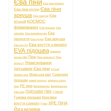
Єва піни
Єва піни різання
Єва піни
Єва піна рулон
аркуша
Єва
Єва гранули
КОСМОС
ін'єкцій
формованих
EVA підошва
Єва
Єва
обробки
Єва виробництва
продукти
Єва аркуша
Єва рулон
Єва взуття єдиного
Єва взуття
EVA підошва
ярмарок
Піна
вогнестійкі
Піна щільності
Піна
Уприскування
м'якості
литьевие Єва піни
Ін'єкції
Морська мат
Середині
Molded піна
підошви
новий продукт
відкрити клітку
PE піни
піни
Виробництво
Виробництво
ПІДОШВИ ПВХ
Єва піни
ГУМОВІ
Гумова підошва
Кросівки
XPE ПІНА
взуття єдиного
Губка
Йога килимок