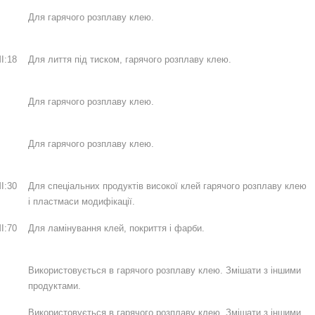
Для гарячого розплаву клею.
I:18
Для лиття під тиском, гарячого розплаву клею.
Для гарячого розплаву клею.
Для гарячого розплаву клею.
I:30
Для спеціальних продуктів високої клей гарячого розплаву клею
і пластмаси модифікації.
I:70
Для ламінування клей, покриття і фарби.
Використовується в гарячого розплаву клею. Змішати з іншими
продуктами.
Використовується в гарячого розплаву клею. Змішати з іншими