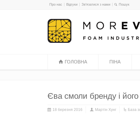
Про нас
Відгуки
Зв'язатися з нами
ГОЛОВНА
ПІНА
Єва смоли бренду і його
18 березня 2016
Мартін Хунг
База з
Єва смоли