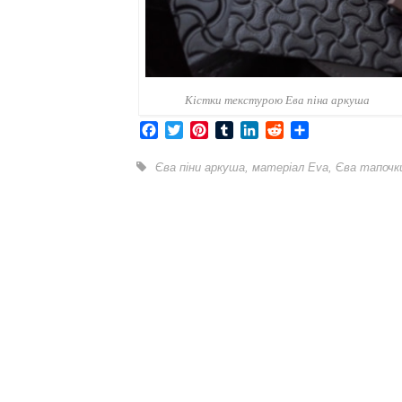
Кістки текстурою Ева піна аркуша
Facebook
Twitter
Pinterest
Tumblr
LinkedIn
Reddit
Share
Єва піни аркуша
,
матеріал Eva
,
Єва тапочк