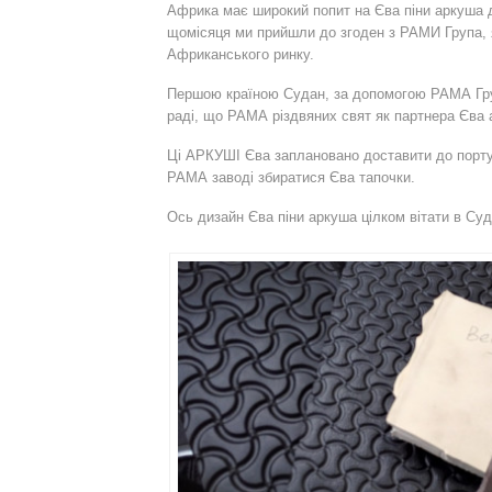
Африка має широкий попит на Єва піни аркуша д
щомісяця ми прийшли до згоден з РАМИ Група, 
Африканського ринку.
Першою країною Судан, за допомогою РАМА Гр
раді, що РАМА різдвяних свят як партнера Єва 
Ці АРКУШІ Єва заплановано доставити до порту
РАМА заводі збиратися Єва тапочки.
Ось дизайн Єва піни аркуша цілком вітати в Суд