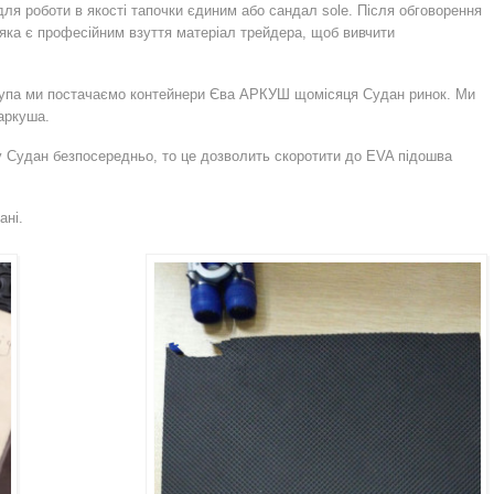
ля роботи в якості тапочки єдиним або сандал sole. Після обговорення
яка є професійним взуття матеріал трейдера, щоб вивчити
упа ми постачаємо контейнери Єва АРКУШ щомісяця Судан ринок. Ми
аркуша.
 Судан безпосередньо, то це дозволить скоротити до EVA підошва
ані.