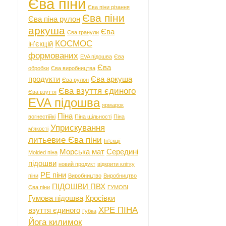
Єва піни
Єва піни різання
Єва піни
Єва піна рулон
аркуша
Єва
Єва гранули
КОСМОС
ін'єкцій
формованих
EVA підошва
Єва
Єва
обробки
Єва виробництва
продукти
Єва аркуша
Єва рулон
Єва взуття єдиного
Єва взуття
EVA підошва
ярмарок
Піна
вогнестійкі
Піна щільності
Піна
Уприскування
м'якості
литьевие Єва піни
Ін'єкції
Морська мат
Середині
Molded піна
підошви
новий продукт
відкрити клітку
PE піни
піни
Виробництво
Виробництво
ПІДОШВИ ПВХ
Єва піни
ГУМОВІ
Гумова підошва
Кросівки
XPE ПІНА
взуття єдиного
Губка
Йога килимок