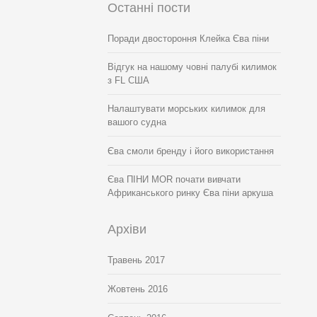
Останні пости
Поради двостороння Клейка Єва піни
Відгук на нашому човні палубі килимок
з FL США
Налаштувати морських килимок для
вашого судна
Єва смоли бренду і його використання
Єва ПІНИ MOR почати вивчати
Африканського ринку Єва піни аркуша
Архіви
Травень 2017
Жовтень 2016