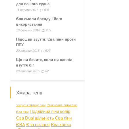
для вашого судна
11 серпня 2016
803
Єва смоли бренду і його
використання
18 березня 2016
265
Підошви взуття: Єва піни проти
ППУ
20 травня 2015
527
Що ви бачите, коли ви навпіл
взуття біг
20 травня 2015
62
Хмара тегів
закриті клітинку піни
Стиснення литьевие
Подвійний піни колір
Єва піни
Єва
Dual щільність Єва піни
ЄВА
Єва різання
Єва квітка