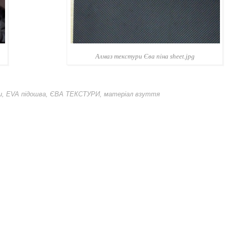
Алмаз текстури Єва піна sheet.jpg
и
,
EVA підошва
,
ЄВА ТЕКСТУРИ
,
матеріал взуття