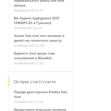
Африканського ринку Єва піни
аркуша
08 вересня 2015
79
Ми будемо відвідувати 2015
CHINAPLAS в Гуанчжоу
22 квітня 2015
137
Знімні Єва піна тяги килимки в
даний час патентного захисту.
25 березня-2015
239
Барвисті піни аркуш став
популярним в Малайзії
25 березня-2015
127
Останні статті стаття
Поради двостороння Клейка Єва
піни
16 травня 2017
232
Налаштувати морських килимок