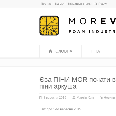
Про нас
Відгуки
Зв'язатися з нами
ГОЛОВНА
ПІНА
Єва ПІНИ MOR почати в
піни аркуша
8 вересня 2015
Мартін Хунг
Новини 
Звіт про 1-го вересня 2015