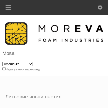
Мова
Редагування перекладу
Литьевие човни настил