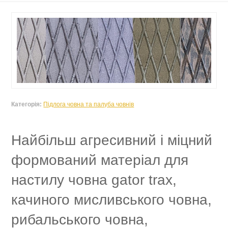
Категорія:
Підлога човна та палуба човнів
Найбільш агресивний і міцний
формований матеріал для
настилу човна gator trax,
качиного мисливського човна,
рибальського човна,