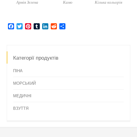
Армія Зелена
Камо
Кілька кольорів
Facebook
Twitter
Pinterest
Tumblr
LinkedIn
Reddit
Share
Категорії продуктів
ПІНА
МОРСЬКИЙ
МЕДИЧНІ
ВЗУТТЯ