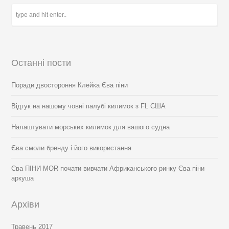
Останні пости
Поради двостороння Клейка Єва піни
Відгук на нашому човні палубі килимок з FL США
Налаштувати морських килимок для вашого судна
Єва смоли бренду і його використання
Єва ПІНИ MOR почати вивчати Африканського ринку Єва піни
аркуша
Архіви
Травень 2017