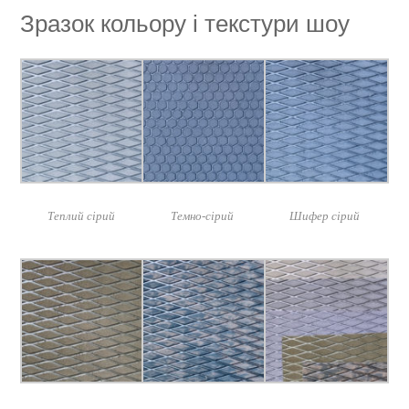
Зразок кольору і текстури шоу
Теплий сірий
Темно-сірий
Шифер сірий