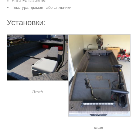
Анти-УФ-захистом
Текстура: діамант або стільники
Установки:
Перед
після