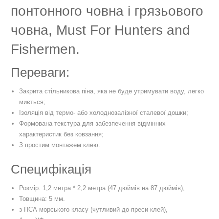
понтонного човна і грязьового
човна, Must For Hunters and
Fishermen.
Переваги:
Закрита стільникова піна, яка не буде утримувати воду, легко
миється;
Ізоляція від термо- або холоднозалізної сталевої дошки;
Формована текстура для забезпечення відмінних
характеристик без ковзання;
З простим монтажем клею.
Специфікація
Розмір: 1,2 метра * 2,2 метра (47 дюймів на 87 дюймів);
Товщина: 5 мм.
з ПСА морського класу (чутливий до преси клей),