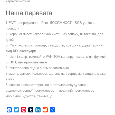
характеристики
Наша перевага
1.EN71 випробування, Рош, ДОСЯЖНОСТІ, SGS успішно
пройшли
2. хорошої якості, екологічно чисті, без запаху, ні токсичні для
дітей
3
. Різні кольори, розмір, твердість, товщина, дуже гарний
вид DIY аксесуари
4. різні і колір, виконайте PAN-ТОН кольору номер, м'які функція
5.
ПОТ, що приймаються
6. виготовлено згідно з вимог замовника
7.size, формою, кольором, щільність, твердість, товщина може
вибір
8 широко використовується в автомобілебудування,
радіоелектронної промисловості, медичній промисловості,
мобільної індустрії, техніка, д
Facebook
Twitter
Pinterest
Tumblr
LinkedIn
Reddit
Share