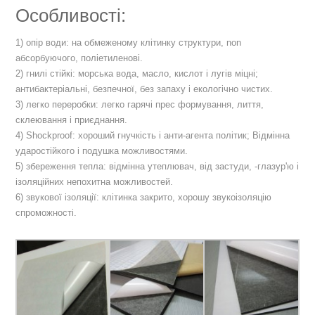
Особливості:
1) опір води: на обмеженому клітинку структури, non
абсорбуючого, поліетиленові.
2) гнилі стійкі: морська вода, масло, кислот і лугів міцні;
антибактеріальні, безпечної, без запаху і екологічно чистих.
3) легко переробки: легко гарячі прес формування, лиття,
склеювання і приєднання.
4) Shockproof: хороший гнучкість і анти-агента політик; Відмінна
ударостійкого і подушка можливостями.
5) збереження тепла: відмінна утеплювач, від застуди, -глазур'ю і
ізоляційних непохитна можливостей.
6) звукової ізоляції: клітинка закрито, хорошу звукоізоляцію
спроможності.