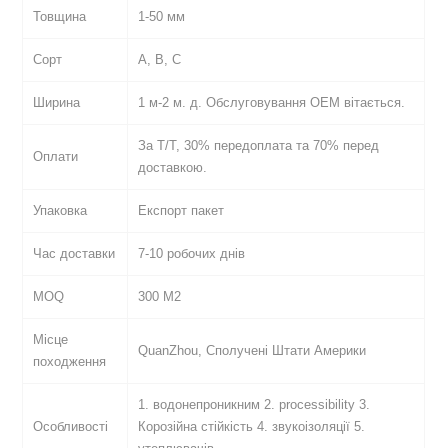
Товщина
1-50 мм
Сорт
A, B, C
Ширина
1 м-2 м. д. Обслуговування OEM вітається.
За T/T, 30% передоплата та 70% перед
Оплати
доставкою.
Упаковка
Експорт пакет
Час доставки
7-10 робочих днів
MOQ
300 М2
Місце
QuanZhou, Сполучені Штати Америки
походження
1. водонепроникним 2. processibility 3.
Особливості
Корозійна стійкість 4. звукоізоляції 5.