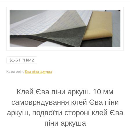
$1-5 ГРН/М2
Категорія:
Єва піни аркуша
Клей Єва піни аркуш, 10 мм
самоврядування клей Єва піни
аркуш, подвоїти стороні клей Єва
піни аркуша