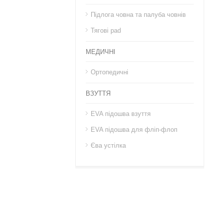
Підлога човна та палуба човнів
Тягові pad
МЕДИЧНІ
Ортопедичні
ВЗУТТЯ
EVA підошва взуття
EVA підошва для фліп-флоп
Єва устілка