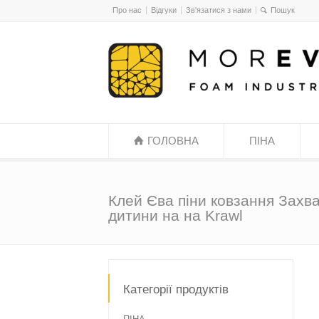
Про нас
Відгуки
Зв'язатися з нами
ГОЛОВНА
ПІНА
Клей Єва піни ковзання Захв
дитини на на Krawl
Категорії продуктів