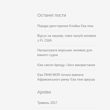
Останні пости
Поради двостороння Клейка Єва піни
Відгук на нашому човні палубі килимок
з FL США
Налаштувати морських килимок для
вашого судна
Єва смоли бренду і його використання
Єва ПІНИ MOR почати вивчати
Африканського ринку Єва піни аркуша
Архіви
Травень 2017