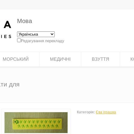
Мова
Редагування перекладу
МОРСЬКИЙ
МЕДИЧНІ
ВЗУТТЯ
К
ати для
Категорія:
Єва іграшка