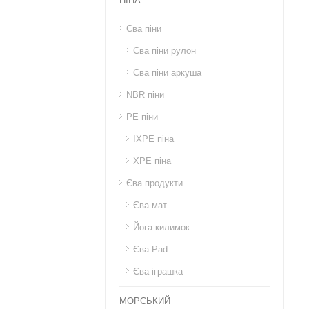
ПІНА
Єва піни
Єва піни рулон
Єва піни аркуша
NBR піни
PE піни
IXPE піна
XPE піна
Єва продукти
Єва мат
Йога килимок
Єва Pad
Єва іграшка
МОРСЬКИЙ