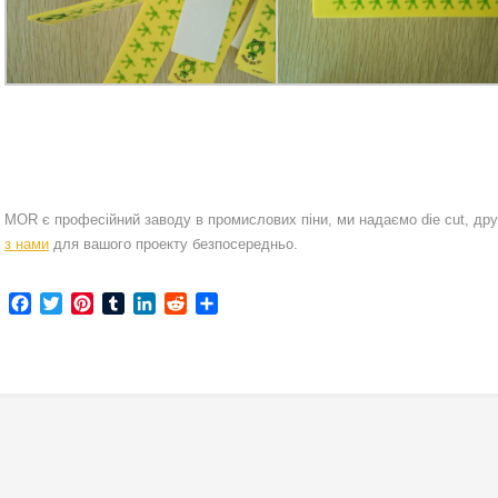
MOR є професійний заводу в промислових піни, ми надаємо die cut, дру
з нами
для вашого проекту безпосередньо.
Facebook
Twitter
Pinterest
Tumblr
LinkedIn
Reddit
Share