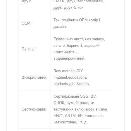
Друк:
CMYK, друк, теплопередачі,
друк, друк блиск.
Так, прийняти OEM колір і
OEM:
дизайн.
Екологічно чисті, без запаху,
світло, барвисті, хороший
Функція:
еластичність,
водонепроникний.
Raw material,DIY
Використання:
materiel,educational
products,gifts&crafts.
Сертифіковані SGS, BV,
ОЧОК, вул. Стандарти
Сертифікація:
тестування включають в себе
EN71, ASTM, 6P, Formamide
безкоштовно, і т. д.