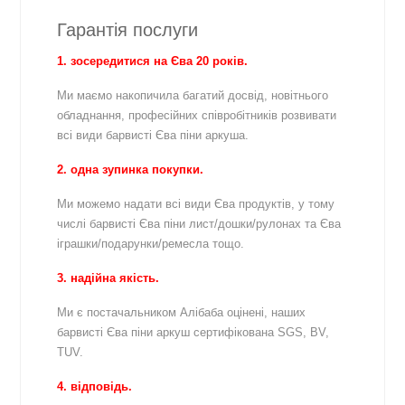
Гарантія послуги
1. зосередитися на Єва 20 років.
Ми маємо накопичила багатий досвід, новітнього
обладнання, професійних співробітників розвивати
всі види барвисті Єва піни аркуша.
2. одна зупинка покупки.
Ми можемо надати всі види Єва продуктів, у тому
числі барвисті Єва піни лист/дошки/рулонах та Єва
іграшки/подарунки/ремесла тощо.
3. надійна якість.
Ми є постачальником Алібаба оцінені, наших
барвисті Єва піни аркуш сертифікована SGS, BV,
TUV.
4. відповідь.