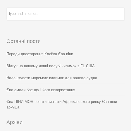
Останні пости
Поради двостороння Клейка Єва піни
Відгук на нашому човні палубі килимок з FL США
Налаштувати морських килимок для вашого судна
Єва смоли бренду і його використання
Єва ПІНИ MOR почати вивчати Африканського ринку Єва піни
аркуша
Архіви