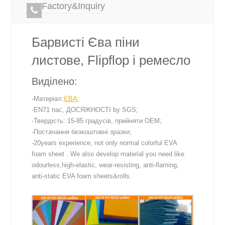
Factory&Inquiry
Барвисті Єва піни
листове, Flipflop і ремесло
Виділено:
-Матеріал:
ЄВА
;
-EN71 пас, ДОСЯЖНОСТІ by SGS;
-Твердість: 15-85 градусів, прийняти OEM;
-Постачання безкоштовні зразки;
-20years experience, not only normal colorful EVA
foam sheet . We also develop material you need like
odourless,high-elastic, wear-resisting, anti-flaming,
anti-static EVA foam sheets&rolls.