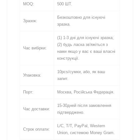
MOQ:
500 ШТ.
Безкоштовно для існуючі
Зразок:
зразка.
(1) 1-3 дні для існуючі зразка;
(2) будь ласка зв'яжіться з
Час вибірки:
нами якщо у вас є ваші власні
конструкції.
10pcs/сумки, або, як ваш
Упаковка:
запит.
Порт:
Москва, Російська Федерація.
15-30дней після замовлення
Час доставки:
підтверджено.
L/C, T/T, PayPal, Western
Строк оплати:
Union, системою Money Gram.