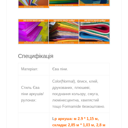
Специфікація
Матеріал:
Єва піни.
Color(Normal), блиск, клей,
Стиль Єва
друкованих, плюшеві,
піни аркушів/
поєднання кольору, смуга,
рулонах:
люмінесцентна, хвилястий
тощо Formamide безкоштовно.
L
р аркуша:
м 2.9 * 1,15 м,
складає 2,85 м * 1,03 м, 2,8 м