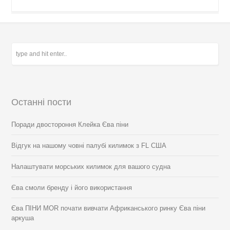
Останні пости
Поради двостороння Клейка Єва піни
Відгук на нашому човні палубі килимок з FL США
Налаштувати морських килимок для вашого судна
Єва смоли бренду і його використання
Єва ПІНИ MOR почати вивчати Африканського ринку Єва піни
аркуша