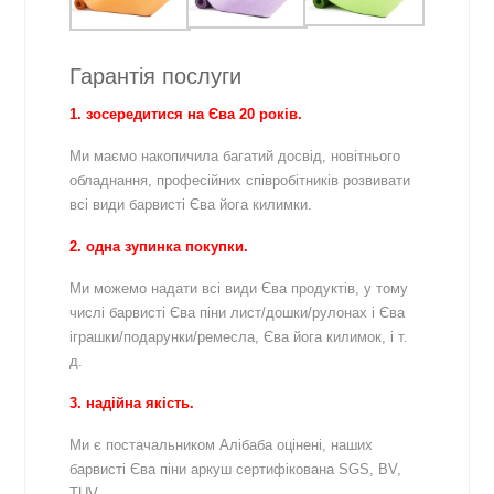
Гарантія послуги
1. зосередитися на Єва 20 років.
Ми маємо накопичила багатий досвід, новітнього
обладнання, професійних співробітників розвивати
всі види барвисті Єва йога килимки.
2. одна зупинка покупки.
Ми можемо надати всі види Єва продуктів, у тому
числі барвисті Єва піни лист/дошки/рулонах і Єва
іграшки/подарунки/ремесла, Єва йога килимок, і т.
д.
3. надійна якість.
Ми є постачальником Алібаба оцінені, наших
барвисті Єва піни аркуш сертифікована SGS, BV,
TUV.