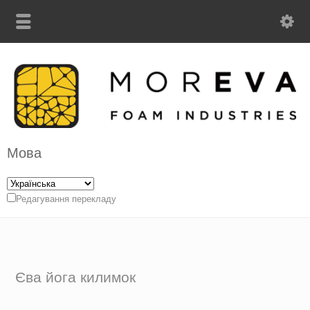
Мова
Редагування перекладу
Єва йога килимок