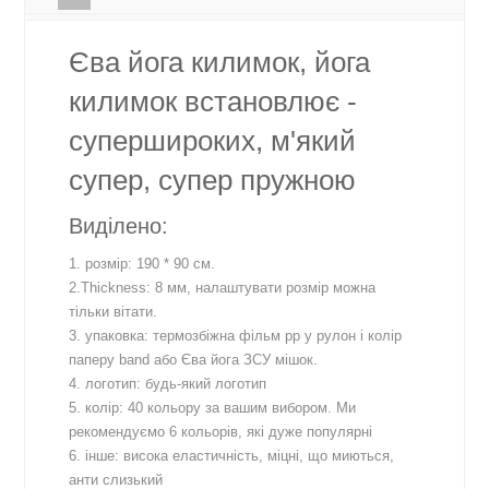
Єва йога килимок, йога
килимок встановлює -
супершироких, м'який
супер, супер пружною
Виділено:
1. розмір: 190 * 90 см.
2.Thickness: 8 мм, налаштувати розмір можна
тільки вітати.
3. упаковка: термозбіжна фільм pp у рулон і колір
паперу band або Єва йога ЗСУ мішок.
4. логотип: будь-який логотип
5. колір: 40 кольору за вашим вибором. Ми
рекомендуємо 6 кольорів, які дуже популярні
6. інше: висока еластичність, міцні, що миються,
анти слизький