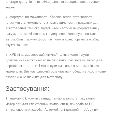
електро двигунів і інші обладнання та середовищах з гучних
звуків.
4. формування можливості: Хороша тепла витривалості і
пластичність можливістю з навіть щільності, придатних для
виготовлення глибоко внутрішньої частини як формування у
вакуумі та гарячі оточень кондиціонер випаровування танк
автомобілів, гарячої формі пік полога транспортних засобів,
взуття та інше.
5. XPE піна має хороший хімічної, олія, кислот і лугів
довговічність можливості: це безпечно і без запаху, легко для
верстатного та лиття і може бути змішаний з багатьох інших
матеріалів. Він має широкий розвивається області в якості нових
екологічно безпечним для матеріалу.
Застосування:
1. упаковки: Високий стандарт вимога захисту пакувальні
матеріали для електронних компонентів, приладів та ін.
2. транспортних засобів: Автомобільні деталей інтер'єру пік