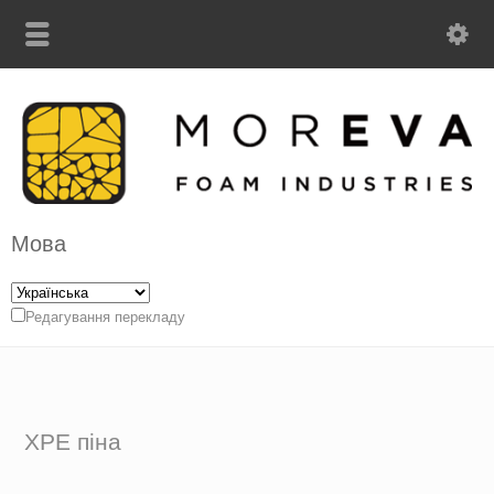
Мова
Редагування перекладу
XPE піна