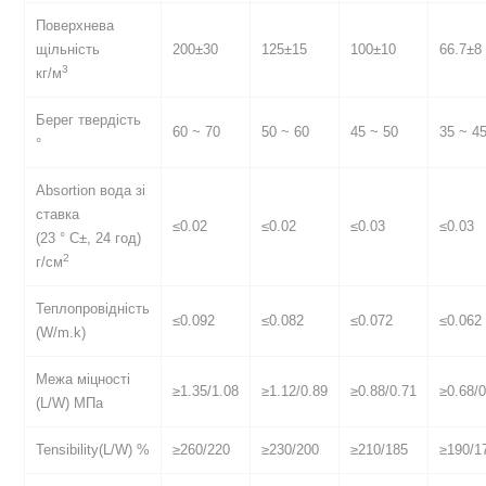
Поверхнева
щільність
200±30
125±15
100±10
66.7±8
3
кг/м
Берег твердість
60 ~ 70
50 ~ 60
45 ~ 50
35 ~ 4
°
Absortion вода зі
ставка
≤0.02
≤0.02
≤0.03
≤0.03
(23 ° C±, 24 год)
2
г/см
Теплопровідність
≤0.092
≤0.082
≤0.072
≤0.062
(W/m.k)
Межа міцності
≥1.35/1.08
≥1.12/0.89
≥0.88/0.71
≥0.68/
(L/W) МПа
Tensibility(L/W) %
≥260/220
≥230/200
≥210/185
≥190/1