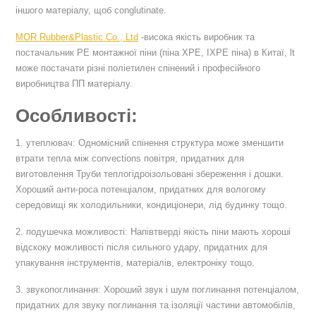
іншого матеріалу, щоб conglutinate.
MOR Rubber&Plastic Co., Ltd
-висока якість виробник та
постачальник PE монтажної піни (піна XPE, IXPE піна) в Китаї, lt
може постачати різні поліетилен спінений і професійного
виробництва ПП матеріалу.
Особливості:
1. утеплювач: Одномісний спінення структура може зменшити
втрати тепла між convections повітря, придатних для
виготовлення Труби теплогідроізольовані збереження і дошки.
Хороший анти-роса потенціалом, придатних для вологому
середовищі як холодильники, кондиціонери, лід будинку тощо.
2. подушечка можливості: Напівтверді якість піни мають хороші
відскоку можливості після сильного удару, придатних для
упакування інструментів, матеріалів, електроніку тощо.
3. звукопоглинання: Хороший звук і шум поглинання потенціалом,
придатних для звуку поглинання та ізоляції частини автомобілів,