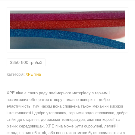
$350-800 грн/м3
Категорія:
XPE піна
XPE піна є свого роду полімерного матеріалу з гарним і
незалежних обтюратор отвору і плавно поверхні і добре
еластичність, тим часом вона сповнена також механіки високої
інтенсивності і добре утеплювач, гарними водонепроникна, добре
стійкі до старіння, до високої температури, хімічної корозії та
різних середовищах. XPE піна може бути оброблені, легкий і
складні з них обох ok, або воно також може бути посилюється з