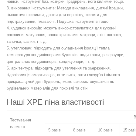
навіси, інструмент баз, козирки, градирень, нога килимки тощо.
3. виховання інструментів: Методи викладання, дитячі іграшки,
гімнастичні килимки, дошки для серфінгу, жилети для
підстрахування, плаваючі, Подушка інструментів тощо.
4. будинок виробів: можуть використовуватися для кухонні
раковини, матування, ванна кришками, матраци, стін, вагонка,
тапочки, шапки, і т. д.
5. утеплювач: підходить для обладнання ізоляції тепла
температура кондиціонерами будинків, води танки, резервуари,
центральних кондиціонерів, кондиціонери, і т. д.
6. архітектура: підходить для утеплення та збереження,
гідроізоляція амортизацію, анти витік, анти-глазур'ю і кімната
прикраса цілей для будівель; може використовуватися як
будівельних матеріалів для покрівлі та стін.
Наші XPE піна властивості
В
Тестування
елемент
5 разів
8 разів
10 разів
15 разі