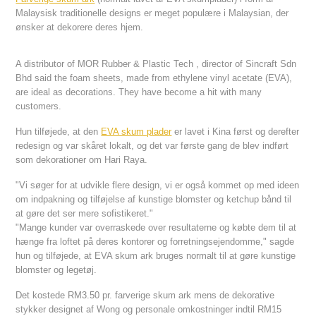
Malaysisk traditionelle designs er meget populære i Malaysian, der
ønsker at dekorere deres hjem.
A distributor of MOR Rubber & Plastic Tech , director of Sincraft Sdn
Bhd said the foam sheets, made from ethylene vinyl acetate (EVA),
are ideal as decorations. They have become a hit with many
customers.
Hun tilføjede, at den
EVA skum plader
er lavet i Kina først og derefter
redesign og var skåret lokalt, og det var første gang de blev indført
som dekorationer om Hari Raya.
"Vi søger for at udvikle flere design, vi er også kommet op med ideen
om indpakning og tilføjelse af kunstige blomster og ketchup bånd til
at gøre det ser mere sofistikeret."
"Mange kunder var overraskede over resultaterne og købte dem til at
hænge fra loftet på deres kontorer og forretningsejendomme," sagde
hun og tilføjede, at EVA skum ark bruges normalt til at gøre kunstige
blomster og legetøj.
Det kostede RM3.50 pr. farverige skum ark mens de dekorative
stykker designet af Wong og personale omkostninger indtil RM15