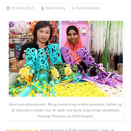
25 marts 2015
Martin Hung
Firma Nyheder
Ideel som dekorationer: Wong (venstre) og hendes personale, holder op
de dekorative stykker har de skabt ved hjælp af farverige skumklude,
kunstige blomster og bånd ketupat.
Farverige skum ark
(normalt lavet af EVA skumplader) i form af