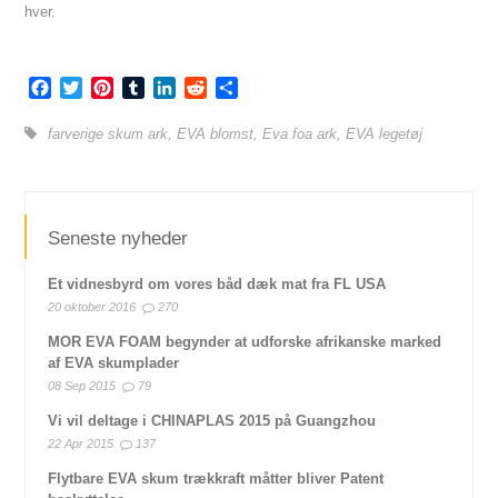
hver.
Facebook
Twitter
Pinterest
Tumblr
LinkedIn
Reddit
Share
farverige skum ark
,
EVA blomst
,
Eva foa ark
,
EVA legetøj
Seneste nyheder
Et vidnesbyrd om vores båd dæk mat fra FL USA
20 oktober 2016
270
MOR EVA FOAM begynder at udforske afrikanske marked
af EVA skumplader
08 Sep 2015
79
Vi vil deltage i CHINAPLAS 2015 på Guangzhou
22 Apr 2015
137
Flytbare EVA skum trækkraft måtter bliver Patent