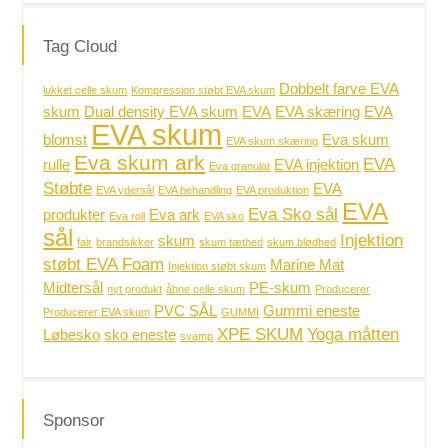
Tag Cloud
Dobbelt farve EVA
lukket celle skum
Kompression støbt EVA skum
skum
Dual density EVA skum
EVA
EVA skæring
EVA
EVA skum
blomst
Eva skum
EVA skum skæring
Eva skum ark
EVA
rulle
EVA injektion
Eva granulat
Støbte
EVA
EVA ydersål
EVA behandling
EVA produktion
EVA
Eva Sko sål
produkter
Eva ark
Eva roll
EVA sko
sål
Injektion
skum
fair
brandsikker
skum tæthed
skum blødhed
støbt EVA Foam
Marine Mat
Injektion støbt skum
Midtersål
PE-skum
nyt produkt
åbne celle skum
Producerer
PVC SÅL
Gummi eneste
Producerer EVA skum
GUMMI
XPE SKUM
Yoga måtten
Løbesko
sko eneste
svamp
Sponsor