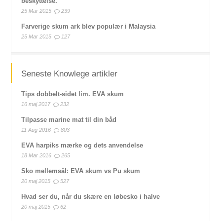
beskyttelse.
25 Mar 2015
239
Farverige skum ark blev populær i Malaysia
25 Mar 2015
127
Seneste Knowlege artikler
Tips dobbelt-sidet lim. EVA skum
16 maj 2017
232
Tilpasse marine mat til din båd
11 Aug 2016
803
EVA harpiks mærke og dets anvendelse
18 Mar 2016
265
Sko mellemsål: EVA skum vs Pu skum
20 maj 2015
527
Hvad ser du, når du skære en løbesko i halve
20 maj 2015
62