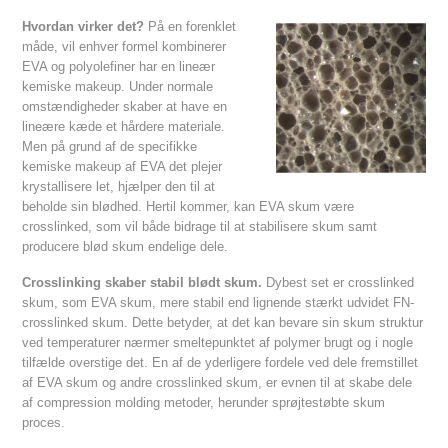
Hvordan virker det?
På en forenklet
måde, vil enhver formel kombinerer
EVA og polyolefiner har en lineær
kemiske makeup. Under normale
omstændigheder skaber at have en
lineære kæde et hårdere materiale.
Men på grund af de specifikke
kemiske makeup af EVA det plejer
krystallisere let, hjælper den til at
beholde sin blødhed. Hertil kommer, kan EVA skum være
crosslinked, som vil både bidrage til at stabilisere skum samt
producere blød skum endelige dele.
Crosslinking skaber stabil blødt skum.
Dybest set er crosslinked
skum, som EVA skum, mere stabil end lignende stærkt udvidet FN-
crosslinked skum. Dette betyder, at det kan bevare sin skum struktur
ved temperaturer nærmer smeltepunktet af polymer brugt og i nogle
tilfælde overstige det. En af de yderligere fordele ved dele fremstillet
af EVA skum og andre crosslinked skum, er evnen til at skabe dele
af compression molding metoder, herunder sprøjtestøbte skum
proces.