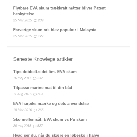
Flytbare EVA skum trækkraft måtter bliver Patent
beskyttelse.
25 Mar 2015
239
Farverige skum ark blev populær i Malaysia
25 Mar 2015
127
Seneste Knowlege artikler
Tips dobbelt-sidet lim. EVA skum
16 maj 2017
232
Tilpasse marine mat til din båd
11 Aug 2016
803
EVA harpiks mærke og dets anvendelse
18 Mar 2016
265
Sko mellemsål: EVA skum vs Pu skum
20 maj 2015
527
Hvad ser du, når du skære en løbesko i halve