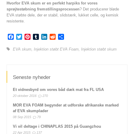
Hvorfor EVA skum er en perfekt harpiks for vores
sprøjtestøbning fremstillingsprocessen
? Det producerer bløde
EVA støbte dele, der er stabil, slidstærk, lukket celle, og kemisk
resistente.
Facebook
Twitter
Pinterest
Tumblr
LinkedIn
Reddit
Share
EVA skum
,
Injektion støbt EVA Foam
,
Injektion støbt skum
Seneste nyheder
Et vidnesbyrd om vores båd dæk mat fra FL USA
20 oktober 2016
270
MOR EVA FOAM begynder at udforske afrikanske marked
af EVA skumplader
08 Sep 2015
79
Vi vil deltage i CHINAPLAS 2015 på Guangzhou
22 Apr 2015
137