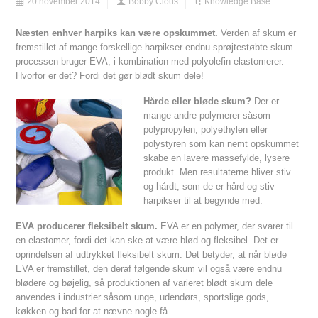
20 november 2014
Bobby Clous
Knowledge Base
Næsten enhver harpiks kan være opskummet.
Verden af skum er
fremstillet af mange forskellige harpikser endnu sprøjtestøbte skum
processen bruger EVA, i kombination med polyolefin elastomerer.
Hvorfor er det? Fordi det gør blødt skum dele!
Hårde eller bløde skum?
Der er
mange andre polymerer såsom
polypropylen, polyethylen eller
polystyren som kan nemt opskummet
skabe en lavere massefylde, lysere
produkt. Men resultaterne bliver stiv
og hårdt, som de er hård og stiv
harpikser til at begynde med.
EVA producerer fleksibelt skum.
EVA er en polymer, der svarer til
en elastomer, fordi det kan ske at være blød og fleksibel. Det er
oprindelsen af udtrykket fleksibelt skum. Det betyder, at når bløde
EVA er fremstillet, den deraf følgende skum vil også være endnu
blødere og bøjelig, så produktionen af varieret blødt skum dele
anvendes i industrier såsom unge, udendørs, sportslige gods,
køkken og bad for at nævne nogle få.