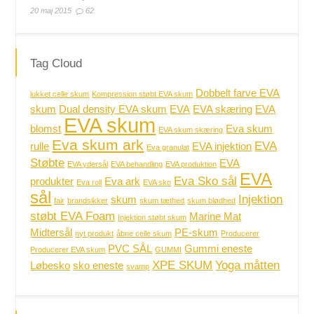
20 maj 2015
62
Tag Cloud
Dobbelt farve EVA
lukket celle skum
Kompression støbt EVA skum
skum
Dual density EVA skum
EVA
EVA skæring
EVA
EVA skum
blomst
Eva skum
EVA skum skæring
Eva skum ark
EVA
rulle
EVA injektion
Eva granulat
Støbte
EVA
EVA ydersål
EVA behandling
EVA produktion
EVA
Eva Sko sål
produkter
Eva ark
Eva roll
EVA sko
sål
Injektion
skum
fair
brandsikker
skum tæthed
skum blødhed
støbt EVA Foam
Marine Mat
Injektion støbt skum
Midtersål
PE-skum
nyt produkt
åbne celle skum
Producerer
PVC SÅL
Gummi eneste
Producerer EVA skum
GUMMI
XPE SKUM
Yoga måtten
Løbesko
sko eneste
svamp