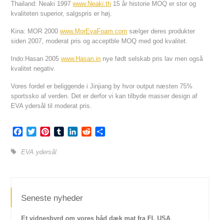
Thailand: Neaki 1997
www.Neaki.th
15 år historie MOQ er stor og
kvaliteten superior, salgspris er høj.
Kina: MOR 2000
www.MorEvaFoam.com
sælger deres produkter
siden 2007, moderat pris og acceptble MOQ med god kvalitet.
Indo:Hasan 2005
www.Hasan.in
nye født selskab pris lav men også
kvalitet negativ.
Vores fordel er beliggende i Jinjiang by hvor output næsten 75%
sportssko af verden. Det er derfor vi kan tilbyde masser design af
EVA ydersål til moderat pris.
Facebook
Twitter
Pinterest
Tumblr
LinkedIn
Reddit
Share
EVA ydersål
Seneste nyheder
Et vidnesbyrd om vores båd dæk mat fra FL USA