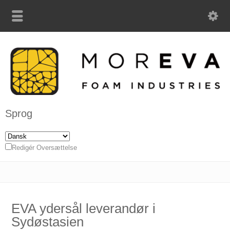
Sprog
Redigér Oversættelse
EVA ydersål leverandør i
Sydøstasien