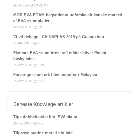
20 oktober 2016
270
MOR EVA FOAM begynder at udforske afrikanske marked
af EVA skumplader
08 Sep 2015
79
Vi vil deltage i CHINAPLAS 2015 på Guangzhou
22 Apr 2015
137
Flytbare EVA skum trækkraft måtter bliver Patent
beskyttelse.
25 Mar 2015
239
Farverige skum ark blev populær i Malaysia
25 Mar 2015
127
Seneste Knowlege artikler
Tips dobbelt-sidet lim. EVA skum
16 maj 2017
232
Tilpasse marine mat til din båd