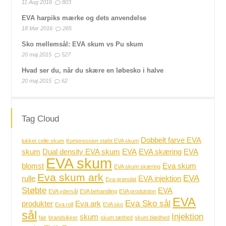
11 Aug 2016
803
EVA harpiks mærke og dets anvendelse
18 Mar 2016
265
Sko mellemsål: EVA skum vs Pu skum
20 maj 2015
527
Hvad ser du, når du skære en løbesko i halve
20 maj 2015
62
Tag Cloud
Dobbelt farve EVA
lukket celle skum
Kompression støbt EVA skum
skum
Dual density EVA skum
EVA
EVA skæring
EVA
EVA skum
blomst
Eva skum
EVA skum skæring
Eva skum ark
EVA
rulle
EVA injektion
Eva granulat
Støbte
EVA
EVA ydersål
EVA behandling
EVA produktion
EVA
Eva Sko sål
produkter
Eva ark
Eva roll
EVA sko
sål
Injektion
skum
fair
brandsikker
skum tæthed
skum blødhed