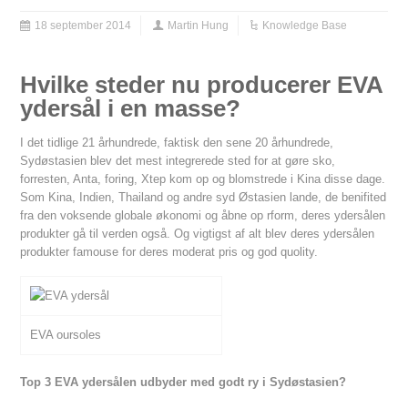
18 september 2014
Martin Hung
Knowledge Base
Hvilke steder nu producerer EVA
ydersål i en masse?
I det tidlige 21 århundrede, faktisk den sene 20 århundrede,
Sydøstasien blev det mest integrerede sted for at gøre sko,
forresten, Anta, foring, Xtep kom op og blomstrede i Kina disse dage.
Som Kina, Indien, Thailand og andre syd Østasien lande, de benifited
fra den voksende globale økonomi og åbne op rform, deres ydersålen
produkter gå til verden
også. Og
vigtigst af alt blev deres ydersålen
produkter famouse for deres moderat pris og god quolity.
EVA oursoles
Top 3 EVA ydersålen udbyder med godt ry i Sydøstasien?