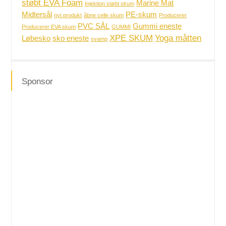
støbt EVA Foam
Marine Mat
Injektion støbt skum
Midtersål
PE-skum
nyt produkt
åbne celle skum
Producerer
PVC SÅL
Gummi eneste
Producerer EVA skum
GUMMI
XPE SKUM
Yoga måtten
Løbesko
sko eneste
svamp
Sponsor