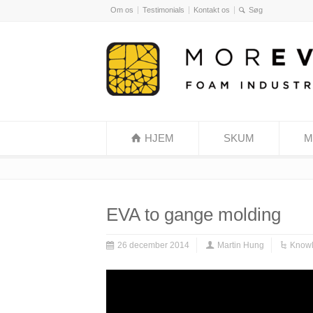
Om os
Testimonials
Kontakt os
HJEM
SKUM
M
EVA to gange molding
26 december 2014
Martin Hung
Know