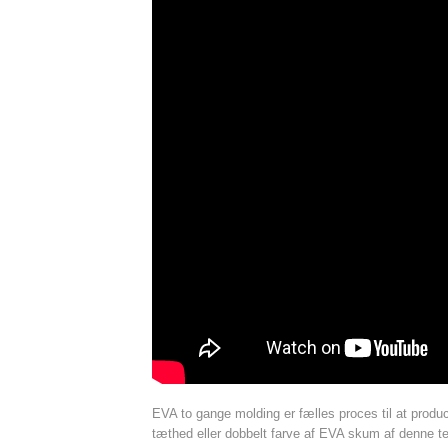
EVA to gange molding er fælles proces til at prod
tæthed eller dobbelt farve af EVA skum af denne te