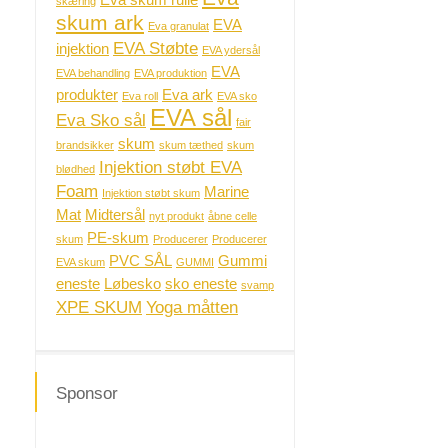
Eva skum rulle
skæring
skum ark
EVA
Eva granulat
EVA Støbte
injektion
EVA ydersål
EVA
EVA behandling
EVA produktion
produkter
Eva ark
Eva roll
EVA sko
EVA sål
Eva Sko sål
fair
skum
brandsikker
skum tæthed
skum
Injektion støbt EVA
blødhed
Foam
Marine
Injektion støbt skum
Mat
Midtersål
nyt produkt
åbne celle
PE-skum
skum
Producerer
Producerer
PVC SÅL
Gummi
EVA skum
GUMMI
eneste
Løbesko
sko eneste
svamp
XPE SKUM
Yoga måtten
Sponsor