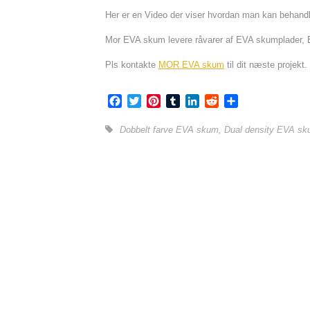
Her er en Video der viser hvordan man kan behand
Mor EVA skum levere råvarer af EVA skumplader, 
Pls kontakte
MOR EVA skum
til dit næste projekt.
Facebook
Twitter
Pinterest
Tumblr
LinkedIn
Reddit
Share
Dobbelt farve EVA skum
,
Dual density EVA s