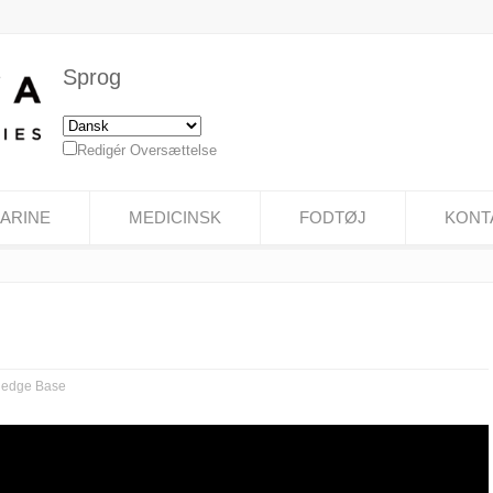
Sprog
Redigér Oversættelse
ARINE
MEDICINSK
FODTØJ
KONT
ledge Base