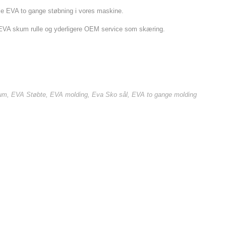
le EVA to gange støbning i vores maskine.
EVA skum rulle og yderligere OEM service som skæring.
kum
,
EVA Støbte
,
EVA molding
,
Eva Sko sål
,
EVA to gange molding