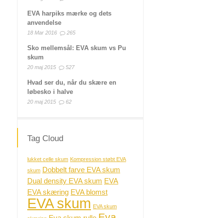
EVA harpiks mærke og dets
anvendelse
18 Mar 2016
265
Sko mellemsål: EVA skum vs Pu
skum
20 maj 2015
527
Hvad ser du, når du skære en
løbesko i halve
20 maj 2015
62
Tag Cloud
lukket celle skum
Kompression støbt EVA
Dobbelt farve EVA skum
skum
Dual density EVA skum
EVA
EVA skæring
EVA blomst
EVA skum
EVA skum
Eva