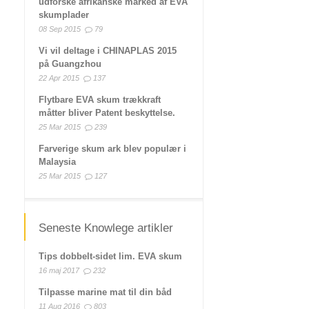
udforske afrikanske marked af EVA
skumplader
08 Sep 2015
79
Vi vil deltage i CHINAPLAS 2015
på Guangzhou
22 Apr 2015
137
Flytbare EVA skum trækkraft
måtter bliver Patent beskyttelse.
25 Mar 2015
239
Farverige skum ark blev populær i
Malaysia
25 Mar 2015
127
Seneste Knowlege artikler
Tips dobbelt-sidet lim. EVA skum
16 maj 2017
232
Tilpasse marine mat til din båd
11 Aug 2016
803